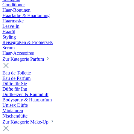
Conditioner
Haar-Routinen
Haarfarbe & Haartönung
Haarmaske
Leave-In
Haaröl
Styling
Reisegrößen & Probiersets
Serum
Haar-Accesoires
Zur Kategorie Parfum
Eau de Toilette
Eau de Parfum
Düfte für Sie
Düfte für Ihn
Duftkerzen & Raumduft
Bodyspray & Haarparfum
Unisex Düfte
Miniaturen
Nischendüfte
Zur Kategorie Make-Up