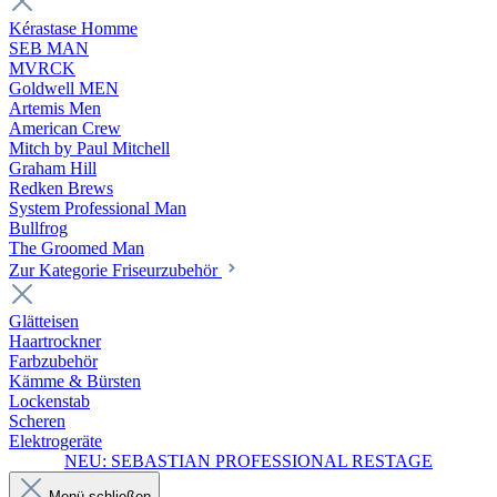
Kérastase Homme
SEB MAN
MVRCK
Goldwell MEN
Artemis Men
American Crew
Mitch by Paul Mitchell
Graham Hill
Redken Brews
System Professional Man
Bullfrog
The Groomed Man
Zur Kategorie Friseurzubehör
Glätteisen
Haartrockner
Farbzubehör
Kämme & Bürsten
Lockenstab
Scheren
Elektrogeräte
NEU: SEBASTIAN PROFESSIONAL RESTAGE
Menü schließen