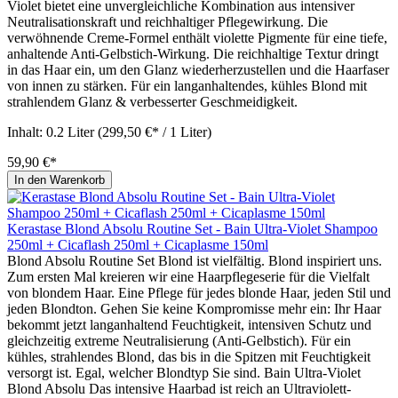
Violet bietet eine unvergleichliche Kombination aus intensiver
Neutralisationskraft und reichhaltiger Pflegewirkung. Die
verwöhnende Creme-Formel enthält violette Pigmente für eine tiefe,
anhaltende Anti-Gelbstich-Wirkung. Die reichhaltige Textur dringt
in das Haar ein, um den Glanz wiederherzustellen und die Haarfaser
von innen zu stärken. Für ein langanhaltendes, kühles Blond mit
strahlendem Glanz & verbesserter Geschmeidigkeit.
Inhalt:
0.2 Liter
(299,50 €* / 1 Liter)
59,90 €*
In den Warenkorb
Kerastase Blond Absolu Routine Set - Bain Ultra-Violet Shampoo
250ml + Cicaflash 250ml + Cicaplasme 150ml
Blond Absolu Routine Set Blond ist vielfältig. Blond inspiriert uns.
Zum ersten Mal kreieren wir eine Haarpflegeserie für die Vielfalt
von blondem Haar. Eine Pflege für jedes blonde Haar, jeden Stil und
jeden Blondton. Gehen Sie keine Kompromisse mehr ein: Ihr Haar
bekommt jetzt langanhaltend Feuchtigkeit, intensiven Schutz und
gleichzeitig extreme Neutralisierung (Anti-Gelbstich). Für ein
kühles, strahlendes Blond, das bis in die Spitzen mit Feuchtigkeit
versorgt ist. Egal, welcher Blondtyp Sie sind. Bain Ultra-Violet
Blond Absolu Das intensive Haarbad ist reich an Ultraviolett-