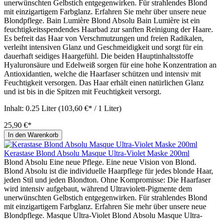
unerwünschten Gelbstich entgegenwirken. Für strahlendes Blond
mit einzigartigem Farbglanz. Erfahren Sie mehr über unsere neue
Blondpflege. Bain Lumière Blond Absolu Bain Lumière ist ein
feuchtigkeitsspendendes Haarbad zur sanften Reinigung der Haare.
Es befreit das Haar von Verschmutzungen und freien Radikalen,
verleiht intensiven Glanz und Geschmeidigkeit und sorgt für ein
dauerhaft seidiges Haargefühl. Die beiden Hauptinhaltsstoffe
Hyaluronsäure und Edelweiß sorgen für eine hohe Konzentration an
Antioxidantien, welche die Haarfaser schützen und intensiv mit
Feuchtigkeit versorgen. Das Haar erhält einen natürlichen Glanz
und ist bis in die Spitzen mit Feuchtigkeit versorgt.
Inhalt:
0.25 Liter
(103,60 €* / 1 Liter)
25,90 €*
In den Warenkorb
Kerastase Blond Absolu Masque Ultra-Violet Maske 200ml
Blond Absolu Eine neue Pflege. Eine neue Vision von Blond.
Blond Absolu ist die individuelle Haarpflege für jedes blonde Haar,
jeden Stil und jeden Blondton. Ohne Kompromisse: Die Haarfaser
wird intensiv aufgebaut, während Ultraviolett-Pigmente dem
unerwünschten Gelbstich entgegenwirken. Für strahlendes Blond
mit einzigartigem Farbglanz. Erfahren Sie mehr über unsere neue
Blondpflege. Masque Ultra-Violet Blond Absolu Masque Ultra-