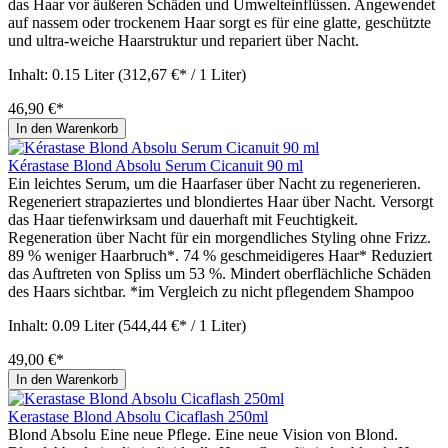
das Haar vor äußeren Schäden und Umwelteinflüssen. Angewendet
auf nassem oder trockenem Haar sorgt es für eine glatte, geschützte
und ultra-weiche Haarstruktur und repariert über Nacht.
Inhalt:
0.15 Liter
(312,67 €* / 1 Liter)
46,90 €*
In den Warenkorb
Kérastase Blond Absolu Serum Cicanuit 90 ml
Ein leichtes Serum, um die Haarfaser über Nacht zu regenerieren.
Regeneriert strapaziertes und blondiertes Haar über Nacht. Versorgt
das Haar tiefenwirksam und dauerhaft mit Feuchtigkeit.
Regeneration über Nacht für ein morgendliches Styling ohne Frizz.
89 % weniger Haarbruch*. 74 % geschmeidigeres Haar* Reduziert
das Auftreten von Spliss um 53 %. Mindert oberflächliche Schäden
des Haars sichtbar. *im Vergleich zu nicht pflegendem Shampoo
Inhalt:
0.09 Liter
(544,44 €* / 1 Liter)
49,00 €*
In den Warenkorb
Kerastase Blond Absolu Cicaflash 250ml
Blond Absolu Eine neue Pflege. Eine neue Vision von Blond.