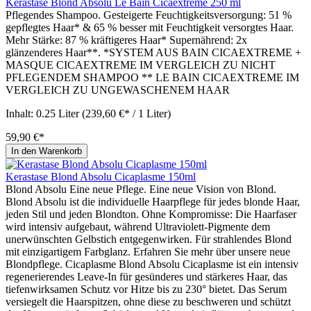
Kérastase Blond Absolu Le Bain Cicaextreme 250 ml
Pflegendes Shampoo. Gesteigerte Feuchtigkeitsversorgung: 51 %
gepflegtes Haar* & 65 % besser mit Feuchtigkeit versorgtes Haar.
Mehr Stärke: 87 % kräftigeres Haar* Supernährend: 2x
glänzenderes Haar**. *SYSTEM AUS BAIN CICAEXTREME +
MASQUE CICAEXTREME IM VERGLEICH ZU NICHT
PFLEGENDEM SHAMPOO ** LE BAIN CICAEXTREME IM
VERGLEICH ZU UNGEWASCHENEM HAAR
Inhalt:
0.25 Liter
(239,60 €* / 1 Liter)
59,90 €*
In den Warenkorb
Kerastase Blond Absolu Cicaplasme 150ml
Blond Absolu Eine neue Pflege. Eine neue Vision von Blond.
Blond Absolu ist die individuelle Haarpflege für jedes blonde Haar,
jeden Stil und jeden Blondton. Ohne Kompromisse: Die Haarfaser
wird intensiv aufgebaut, während Ultraviolett-Pigmente dem
unerwünschten Gelbstich entgegenwirken. Für strahlendes Blond
mit einzigartigem Farbglanz. Erfahren Sie mehr über unsere neue
Blondpflege. Cicaplasme Blond Absolu Cicaplasme ist ein intensiv
regenerierendes Leave-In für gesünderes und stärkeres Haar, das
tiefenwirksamen Schutz vor Hitze bis zu 230° bietet. Das Serum
versiegelt die Haarspitzen, ohne diese zu beschweren und schützt