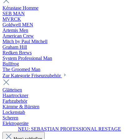
Kérastase Homme
SEB MAN
MVRCK
Goldwell MEN
Artemis Men
American Crew
Mitch by Paul Mitchell
Graham Hill
Redken Brews
System Professional Man
Bullfrog
The Groomed Man
Zur Kategorie Friseurzubehör
Glätteisen
Haartrockner
Farbzubehör
Kämme & Bürsten
Lockenstab
Scheren
Elektrogeräte
NEU: SEBASTIAN PROFESSIONAL RESTAGE
Menü schließen