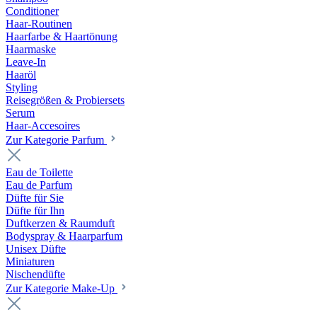
Conditioner
Haar-Routinen
Haarfarbe & Haartönung
Haarmaske
Leave-In
Haaröl
Styling
Reisegrößen & Probiersets
Serum
Haar-Accesoires
Zur Kategorie Parfum
Eau de Toilette
Eau de Parfum
Düfte für Sie
Düfte für Ihn
Duftkerzen & Raumduft
Bodyspray & Haarparfum
Unisex Düfte
Miniaturen
Nischendüfte
Zur Kategorie Make-Up