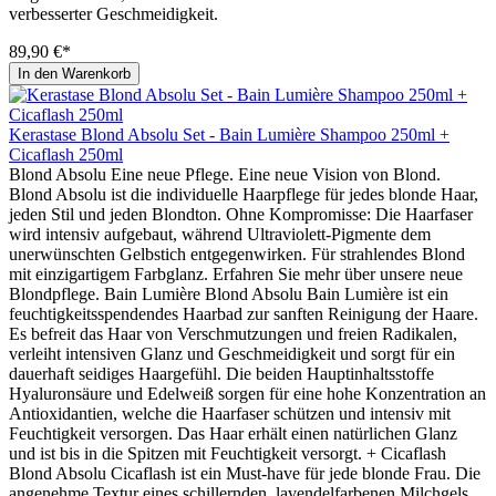
verbesserter Geschmeidigkeit.
89,90 €*
In den Warenkorb
Kerastase Blond Absolu Set - Bain Lumière Shampoo 250ml +
Cicaflash 250ml
Blond Absolu Eine neue Pflege. Eine neue Vision von Blond.
Blond Absolu ist die individuelle Haarpflege für jedes blonde Haar,
jeden Stil und jeden Blondton. Ohne Kompromisse: Die Haarfaser
wird intensiv aufgebaut, während Ultraviolett-Pigmente dem
unerwünschten Gelbstich entgegenwirken. Für strahlendes Blond
mit einzigartigem Farbglanz. Erfahren Sie mehr über unsere neue
Blondpflege. Bain Lumière Blond Absolu Bain Lumière ist ein
feuchtigkeitsspendendes Haarbad zur sanften Reinigung der Haare.
Es befreit das Haar von Verschmutzungen und freien Radikalen,
verleiht intensiven Glanz und Geschmeidigkeit und sorgt für ein
dauerhaft seidiges Haargefühl. Die beiden Hauptinhaltsstoffe
Hyaluronsäure und Edelweiß sorgen für eine hohe Konzentration an
Antioxidantien, welche die Haarfaser schützen und intensiv mit
Feuchtigkeit versorgen. Das Haar erhält einen natürlichen Glanz
und ist bis in die Spitzen mit Feuchtigkeit versorgt. + Cicaflash
Blond Absolu Cicaflash ist ein Must-have für jede blonde Frau. Die
angenehme Textur eines schillernden, lavendelfarbenen Milchgels