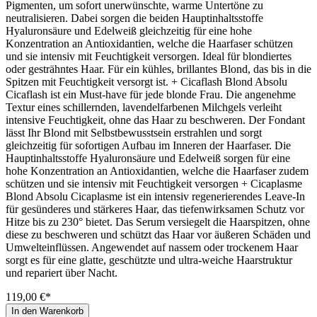
Pigmenten, um sofort unerwünschte, warme Untertöne zu
neutralisieren. Dabei sorgen die beiden Hauptinhaltsstoffe
Hyaluronsäure und Edelweiß gleichzeitig für eine hohe
Konzentration an Antioxidantien, welche die Haarfaser schützen
und sie intensiv mit Feuchtigkeit versorgen. Ideal für blondiertes
oder gesträhntes Haar. Für ein kühles, brillantes Blond, das bis in die
Spitzen mit Feuchtigkeit versorgt ist. + Cicaflash Blond Absolu
Cicaflash ist ein Must-have für jede blonde Frau. Die angenehme
Textur eines schillernden, lavendelfarbenen Milchgels verleiht
intensive Feuchtigkeit, ohne das Haar zu beschweren. Der Fondant
lässt Ihr Blond mit Selbstbewusstsein erstrahlen und sorgt
gleichzeitig für sofortigen Aufbau im Inneren der Haarfaser. Die
Hauptinhaltsstoffe Hyaluronsäure und Edelweiß sorgen für eine
hohe Konzentration an Antioxidantien, welche die Haarfaser zudem
schützen und sie intensiv mit Feuchtigkeit versorgen + Cicaplasme
Blond Absolu Cicaplasme ist ein intensiv regenerierendes Leave-In
für gesünderes und stärkeres Haar, das tiefenwirksamen Schutz vor
Hitze bis zu 230° bietet. Das Serum versiegelt die Haarspitzen, ohne
diese zu beschweren und schützt das Haar vor äußeren Schäden und
Umwelteinflüssen. Angewendet auf nassem oder trockenem Haar
sorgt es für eine glatte, geschützte und ultra-weiche Haarstruktur
und repariert über Nacht.
119,00 €*
In den Warenkorb