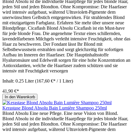
Blond Absolu ist die individuelle Haarpflege für jedes blonde Haar,
jeden Stil und jeden Blondton. Ohne Kompromisse: Die Haarfaser
wird intensiv aufgebaut, während Ultraviolett-Pigmente dem
unerwünschten Gelbstich entgegenwirken. Für strahlendes Blond
mit einzigartigem Farbglanz. Erfahren Sie mehr über unsere neue
Blondpflege. Cicaflash Blond Absolu Cicaflash ist ein Must-have
für jede blonde Frau. Die angenehme Textur eines schillernden,
lavendelfarbenen Milchgels verleiht intensive Feuchtigkeit, ohne das
Haar zu beschweren. Der Fondant lässt Ihr Blond mit
Selbstbewusstsein erstrahlen und sorgt gleichzeitig für sofortigen
Aufbau im Inneren der Haarfaser. Die Hauptinhaltsstoffe
Hyaluronsäure und Edelweiß sorgen für eine hohe Konzentration an
Antioxidantien, welche die Haarfaser zudem schützen und sie
intensiv mit Feuchtigkeit versorgen
Inhalt:
0.25 Liter
(167,60 €* / 1 Liter)
41,90 €*
In den Warenkorb
Kerastase Blond Absolu Bain Lumière Shampoo 250ml
Blond Absolu Eine neue Pflege. Eine neue Vision von Blond.
Blond Absolu ist die individuelle Haarpflege für jedes blonde Haar,
jeden Stil und jeden Blondton. Ohne Kompromisse: Die Haarfaser
wird intensiv aufgebaut, während Ultraviolett-Pigmente dem