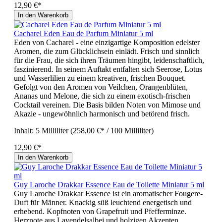
12,90 €*
In den Warenkorb
Cacharel Eden Eau de Parfum Miniatur 5 ml
Eden von Cacharel - eine einzigartige Komposition edelster
Aromen, die zum Glücklichsein einlädt. Frisch und sinnlich
für die Frau, die sich ihren Träumen hingibt, leidenschaftlich,
faszinierend. In seinem Auftakt entfalten sich Seerose, Lotus
und Wasserlilien zu einem kreativen, frischen Bouquet.
Gefolgt von den Aromen von Veilchen, Orangenblüten,
Ananas und Melone, die sich zu einem exotisch-frischen
Cocktail vereinen. Die Basis bilden Noten von Mimose und
Akazie - ungewöhnlich harmonisch und betörend frisch.
Inhalt:
5 Milliliter
(258,00 €* / 100 Milliliter)
12,90 €*
In den Warenkorb
Guy Laroche Drakkar Essence Eau de Toilette Miniatur 5 ml
Guy Laroche Drakkar Essence ist ein aromatischer Fougere-
Duft für Männer. Knackig süß leuchtend energetisch und
erhebend. Kopfnoten von Grapefruit und Pfefferminze.
Herznote aus Lavendelsalbei und holzigen Akzenten.