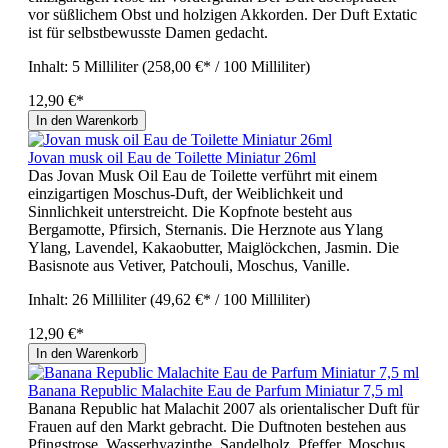
vor süßlichem Obst und holzigen Akkorden. Der Duft Extatic
ist für selbstbewusste Damen gedacht.
Inhalt:
5 Milliliter
(258,00 €* / 100 Milliliter)
12,90 €*
In den Warenkorb
Jovan musk oil Eau de Toilette Miniatur 26ml
Das Jovan Musk Oil Eau de Toilette verführt mit einem
einzigartigen Moschus-Duft, der Weiblichkeit und
Sinnlichkeit unterstreicht. Die Kopfnote besteht aus
Bergamotte, Pfirsich, Sternanis. Die Herznote aus Ylang
Ylang, Lavendel, Kakaobutter, Maiglöckchen, Jasmin. Die
Basisnote aus Vetiver, Patchouli, Moschus, Vanille.
Inhalt:
26 Milliliter
(49,62 €* / 100 Milliliter)
12,90 €*
In den Warenkorb
Banana Republic Malachite Eau de Parfum Miniatur 7,5 ml
Banana Republic hat Malachit 2007 als orientalischer Duft für
Frauen auf den Markt gebracht. Die Duftnoten bestehen aus
Pfingstrose, Wasserhyazinthe, Sandelholz, Pfeffer, Moschus,