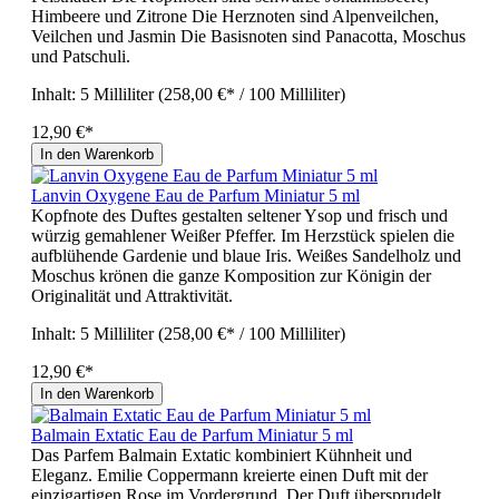
Himbeere und Zitrone Die Herznoten sind Alpenveilchen,
Veilchen und Jasmin Die Basisnoten sind Panacotta, Moschus
und Patschuli.
Inhalt:
5 Milliliter
(258,00 €* / 100 Milliliter)
12,90 €*
In den Warenkorb
Lanvin Oxygene Eau de Parfum Miniatur 5 ml
Kopfnote des Duftes gestalten seltener Ysop und frisch und
würzig gemahlener Weißer Pfeffer. Im Herzstück spielen die
aufblühende Gardenie und blaue Iris. Weißes Sandelholz und
Moschus krönen die ganze Komposition zur Königin der
Originalität und Attraktivität.
Inhalt:
5 Milliliter
(258,00 €* / 100 Milliliter)
12,90 €*
In den Warenkorb
Balmain Extatic Eau de Parfum Miniatur 5 ml
Das Parfem Balmain Extatic kombiniert Kühnheit und
Eleganz. Emilie Coppermann kreierte einen Duft mit der
einzigartigen Rose im Vordergrund. Der Duft übersprudelt