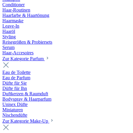
Conditioner
Haar-Routinen
Haarfarbe & Haartönung
Haarmaske
Leave-In
Haaröl
Styling
Reisegrößen & Probiersets
Serum
Haar-Accesoires
Zur Kategorie Parfum
Eau de Toilette
Eau de Parfum
Düfte für Sie
Düfte für Ihn
Duftkerzen & Raumduft
Bodyspray & Haarparfum
Unisex Düfte
Miniaturen
Nischendüfte
Zur Kategorie Make-Up