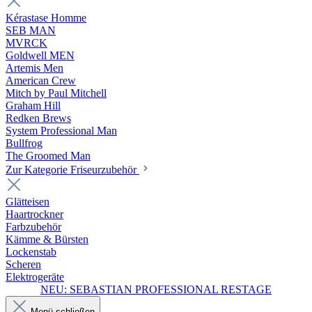
Kérastase Homme
SEB MAN
MVRCK
Goldwell MEN
Artemis Men
American Crew
Mitch by Paul Mitchell
Graham Hill
Redken Brews
System Professional Man
Bullfrog
The Groomed Man
Zur Kategorie Friseurzubehör
Glätteisen
Haartrockner
Farbzubehör
Kämme & Bürsten
Lockenstab
Scheren
Elektrogeräte
NEU: SEBASTIAN PROFESSIONAL RESTAGE
Menü schließen