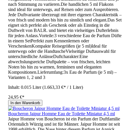
nach Stimmung zu variieren.Die handlichen 5 ml Flakons
sind ideal für unterwegs, auf Reisen oder zum Ausprobieren.
Jede Duftvariante überzeugt mit ihrer eigenen Charakteristik –
von frisch und modern bis hin zu sinnlich und elegant.Das Set
eignet sich perfekt als Geschenk oder als Einstieg in die
Duftwelt von BALR. und bietet ein vielseitiges Dufterlebnis
für jeden Anlass.Vorteile:3 verschiedene Eau de Parfum Düfte
in einem SetPerfekt zum Kennenlernen oder
VerschenkenKompakte Reisegrößen (je 5 ml)Ideal für
unterwegs oder die HandtascheVielseitige Duftauswahl für
unterschiedliche AnlässeDuftcharakter:Eine
abwechslungsreiche Duftpalette – von frischen, leichten
Noten bis hin zu warmen, femininen und eleganten
Kompositionen.Lieferumfang:3x Eau de Parfum (je 5 ml) –
Varianten 1, 2 und 3
Inhalt:
0.015 Liter
(1.663,33 €* / 1 Liter)
24,95 €*
In den Warenkorb
Boucheron Jaipur Homme Eau de Toilette Miniatur 4,5 ml
Jaipur Homme von Boucheron ist ein Parfum der Duftfamilie
Orientalich Würzig und ist für Männer. Jaipur Homme ist seit
1998 erhältlich. Die Nase hinter diesem Parfum ist Annick