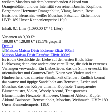
weißem Moschus mit dem berauschenden Akkord von
Orangenblüten und der Intensität von reinem Jasmin. Kopfnote:
Bergamotte Herznote: Orangenblüte, Ylang, Jasmin, Rose
Basisnote: Bernstein, weißer Moschus, Patschuli, Eichenmoos
UVP: 189 Unser Kennenlernpreis: 119,0
Inhalt:
0.1 Liter
(1.090,00 €* / 1 Liter)
Varianten ab
9,90 €*
109,00 €*
129,00 €*
(15.5% gespart)
Details
Maison Maissa Désir Extréme Elixir 100ml
Es ist die Geschichte der Liebe auf den ersten Blick. Eine
Liebkosung dann eine andere eine zarte Hitze, die sich in extremes
Verlangen verwandelt. Ein Liebesfieber, das die Sinne erweckt. Ein
orientalischer und Gourmet-Duft, Noten von Violett und ein
Himbeerherz, das all seine Sinnlichkeit offenbart. Endlich kommt
das warme und üppige Sandelholz aus Bernstein, Leder und
Moschus, das den Körper umarmt. Kopfnote: Transparentes
Blumenmuster, Violett, Woody Accord, Transparentes
Blumenmuster Herznote: Himbeere, Gourmet-Akkord, Kupfer-
Akkord Basisnote: Bernsteinholz, Moschus, Weihrauch UVP: 189
Unser Kennenlernpreis: 119,0