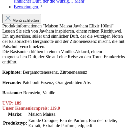
sinnlicher Duft, der die würzig…
Mehr
Bewertungen
Menü schließen
Produktinformationen "Maison Maissa Jawhara Elixir 100ml"
Lassen Sie sich von Jawhara inspirieren, einem reinen Riechjuwel.
Ein mysteriöser, süßer und sinnlicher Duft, der die würzigen Noten
der kalabrischen Bergamotte und der Zitronenessenz mischt, die mit
Patschuli verschmelzen.
Die Basisnoten blühen in einem Vanille-Akkord, einem
magnetischen Duft, der Sie auf eine Reise zu den Toren Frankreichs
entführt.
Kopfnote:
Bergamottenessenz, Zitronenessenz
Herznote:
Patchouli Essenz, Orangenblüten Abs
Basisnote:
Bernstein, Vanille
UVP: 189
Unser Kennenlernpreis: 119,0
Marke:
Maison Maissa
Eau de Cologne
, Eau de Parfum
, Eau de Toilette
,
Produkttyp:
Extrait
, Extrait de Parfum
, edp
, edt