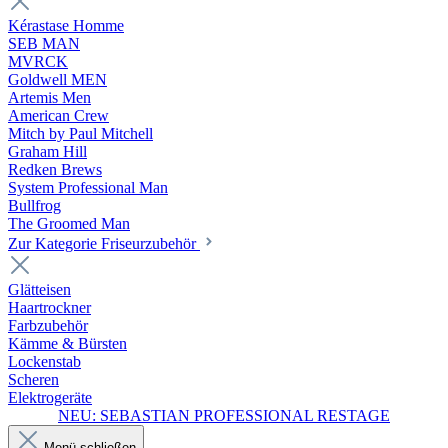
Kérastase Homme
SEB MAN
MVRCK
Goldwell MEN
Artemis Men
American Crew
Mitch by Paul Mitchell
Graham Hill
Redken Brews
System Professional Man
Bullfrog
The Groomed Man
Zur Kategorie Friseurzubehör
Glätteisen
Haartrockner
Farbzubehör
Kämme & Bürsten
Lockenstab
Scheren
Elektrogeräte
NEU: SEBASTIAN PROFESSIONAL RESTAGE
Menü schließen