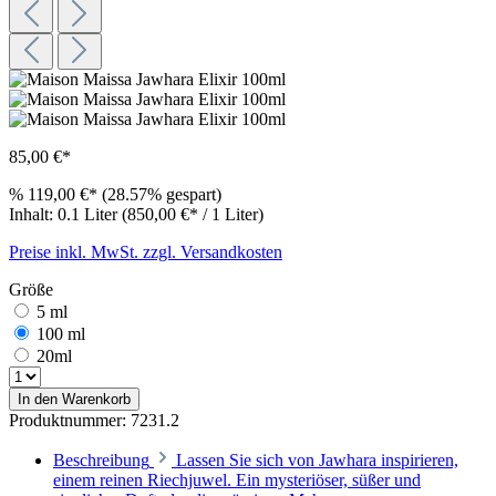
85,00 €*
%
119,00 €*
(28.57% gespart)
Inhalt:
0.1 Liter
(850,00 €* / 1 Liter)
Preise inkl. MwSt. zzgl. Versandkosten
Größe
5 ml
100 ml
20ml
In den Warenkorb
Produktnummer:
7231.2
Beschreibung
Lassen Sie sich von Jawhara inspirieren,
einem reinen Riechjuwel. Ein mysteriöser, süßer und