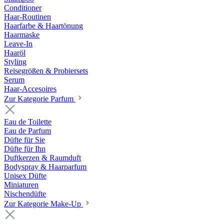
Conditioner
Haar-Routinen
Haarfarbe & Haartönung
Haarmaske
Leave-In
Haaröl
Styling
Reisegrößen & Probiersets
Serum
Haar-Accesoires
Zur Kategorie Parfum
Eau de Toilette
Eau de Parfum
Düfte für Sie
Düfte für Ihn
Duftkerzen & Raumduft
Bodyspray & Haarparfum
Unisex Düfte
Miniaturen
Nischendüfte
Zur Kategorie Make-Up