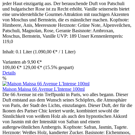
jeder Haut einzigartig aus. Der berauschende Duft von Patschuli
und bulgarischer Rose ist zu Recht erhöht. Vanille seinerseits bietet
eine unwiderstehliche Gourmet-Attraktion mit rauchigen Akzenten
von Moschus und Bernstein, die es männlicher machen. Kopfnote:
Himbeere, Anis, Meeresnote Herznote: Grüne Note, Alpenveilchen,
Patschuli, Magnolan, Rose, Geranie Basisnote: Ambroxan,
Moschus, Bernstein, Vanille UVP: 189 Unser Kennenlernpreis:
119,0
Inhalt:
0.1 Liter
(1.090,00 €* / 1 Liter)
Varianten ab
9,90 €*
109,00 €*
129,00 €*
(15.5% gespart)
Details
%
Maison Maissa 66 Avenue L'Intense 100ml
Die 66 Avenue ist ein Treffpunkt in Paris, wo alles begann. Dieser
Duft entstand aus dem Wunsch seines Schöpfers, die Atmosphäre
von Paris, der Stadt des Lichts, einzufangen. Dieser Duft, der für die
Ikonen des Pariser Chic kreiert wurde, kombiniert sowohl die
Sinnlichkeit von weißem Holz als auch den hypnotischen Akkord
von Jasmin mit der Intensität von Safran und einem
außergewöhnlichen Ambergris. Kopfnote: Safran, Jasmin, Tagete.
Herznote: Weißes Holz, kandierter Zucker. Basisnote: Eichenmoos,