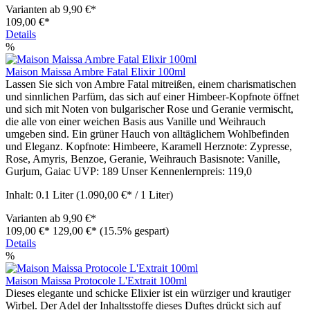
Varianten ab
9,90 €*
109,00 €*
Details
%
Maison Maissa Ambre Fatal Elixir 100ml
Lassen Sie sich von Ambre Fatal mitreißen, einem charismatischen
und sinnlichen Parfüm, das sich auf einer Himbeer-Kopfnote öffnet
und sich mit Noten von bulgarischer Rose und Geranie vermischt,
die alle von einer weichen Basis aus Vanille und Weihrauch
umgeben sind. Ein grüner Hauch von alltäglichem Wohlbefinden
und Eleganz. Kopfnote: Himbeere, Karamell Herznote: Zypresse,
Rose, Amyris, Benzoe, Geranie, Weihrauch Basisnote: Vanille,
Gurjum, Gaiac UVP: 189 Unser Kennenlernpreis: 119,0
Inhalt:
0.1 Liter
(1.090,00 €* / 1 Liter)
Varianten ab
9,90 €*
109,00 €*
129,00 €*
(15.5% gespart)
Details
%
Maison Maissa Protocole L'Extrait 100ml
Dieses elegante und schicke Elixier ist ein würziger und krautiger
Wirbel. Der Adel der Inhaltsstoffe dieses Duftes drückt sich auf