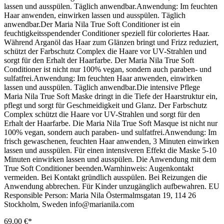
lassen und ausspülen. Täglich anwendbar.Anwendung: Im feuchten
Haar anwenden, einwirken lassen und ausspülen. Täglich
anwendbar.Der Maria Nila True Soft Conditioner ist ein
feuchtigkeitsspendender Conditioner speziell für coloriertes Haar.
Während Arganöl das Haar zum Glänzen bringt und Frizz reduziert,
schützt der Farbschutz Complex die Haare vor UV-Strahlen und
sorgt für den Erhalt der Haarfarbe. Der Maria Nila True Soft
Conditioner ist nicht nur 100% vegan, sondern auch paraben- und
sulfatfrei.Anwendung: Im feuchten Haar anwenden, einwirken
lassen und ausspülen. Täglich anwendbar.Die intensive Pflege
Maria Nila True Soft Maske dringt in die Tiefe der Haarstruktur ein,
pflegt und sorgt für Geschmeidigkeit und Glanz. Der Farbschutz
Complex schützt die Haare vor UV-Strahlen und sorgt für den
Erhalt der Haarfarbe. Die Maria Nila True Soft Masque ist nicht nur
100% vegan, sondern auch paraben- und sulfatfrei.Anwendung: Im
frisch gewaschenen, feuchten Haar anwenden, 3 Minuten einwirken
lassen und ausspülen. Für einen intensiveren Effekt die Maske 5-10
Minuten einwirken lassen und ausspülen. Die Anwendung mit dem
True Soft Conditioner beenden.Warnhinweis: Augenkontakt
vermeiden. Bei Kontakt gründlich ausspülen. Bei Reizungen die
Anwendung abbrechen. Für Kinder unzugänglich aufbewahren. EU
Responsible Person: Maria Nila Östermalmsgatan 19, 114 26
Stockholm, Sweden info@marianila.com
69,00 €*