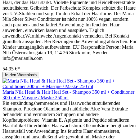
Haar, der das Haar stärkt. Violette Pigmente und Heidelbeerextrakte
neutralisieren Gelbstich. Der Farbschutz Komplex schützt die Haare
vor UV-Strahlen und sorgt für den Erhalt der Haarfarbe. Der Maria
Nila Sheer Silver Conditioner ist nicht nur 100% vegan, sondern
auch paraben- und sulfatfrei.Anwendung: Im feuchten Haar
anwenden, einwirken lassen und ausspülen. Täglich
anwendbar.Warnhinweis: Augenkontakt vermeiden. Bei Kontakt
gründlich ausspülen. Bei Reizungen die Anwendung abbrechen. Für
Kinder unzugänglich aufbewahren. EU Responsible Person: Maria
Nila Östermalmsgatan 19, 114 26 Stockholm, Sweden
info@marianila.com
54,95 €*
In den Warenkorb
Maria Nila Head & Hair Heal Set - Shampoo 350 ml + Conditioner
300 ml + Masque / Maske 250 ml
Ein entzündungshemmendes und Haarwuchs stimulierendes
Shampoo. Piroctone Olamine und natürliche Aloe Vera Extrakte
behandeln und vermindern Schuppen und andere
Kopfhautprobleme. Vitamin E, Apigenin und Peptide stimulieren
Haarfollikel für erhöhtes Haarwachstum. Oleanolsäure beugt zudem
Haarausfall vor.Anwendung: Ins feuchte Haar einmassieren,
ausspülen und anschließend wir gewohnt mit Maske oder