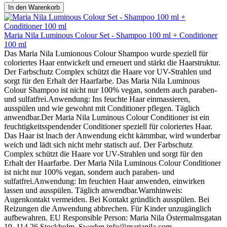
In den Warenkorb
Maria Nila Luminous Colour Set - Shampoo 100 ml + Conditioner
100 ml
Das Maria Nila Lumionous Colour Shampoo wurde speziell für
coloriertes Haar entwickelt und erneuert und stärkt die Haarstruktur.
Der Farbschutz Complex schützt die Haare vor UV-Strahlen und
sorgt für den Erhalt der Haarfarbe. Das Maria Nila Luminous
Colour Shampoo ist nicht nur 100% vegan, sondern auch paraben-
und sulfatfrei.Anwendung: Ins feuchte Haar einmassieren,
ausspülen und wie gewohnt mit Conditioner pflegen. Täglich
anwendbar.Der Maria Nila Luminous Colour Conditioner ist ein
feuchtigkeitsspendender Conditioner speziell für coloriertes Haar.
Das Haar ist lnach der Anwendung eicht kämmbar, wird wunderbar
weich und lädt sich nicht mehr statisch auf. Der Farbschutz
Complex schützt die Haare vor UV-Strahlen und sorgt für den
Erhalt der Haarfarbe. Der Maria Nila Luminous Colour Conditioner
ist nicht nur 100% vegan, sondern auch paraben- und
sulfatfrei.Anwendung: Im feuchten Haar anwenden, einwirken
lassen und ausspülen. Täglich anwendbar.Warnhinweis:
Augenkontakt vermeiden. Bei Kontakt gründlich ausspülen. Bei
Reizungen die Anwendung abbrechen. Für Kinder unzugänglich
aufbewahren. EU Responsible Person: Maria Nila Östermalmsgatan
19, 114 26 Stockholm, Sweden info@marianila.com