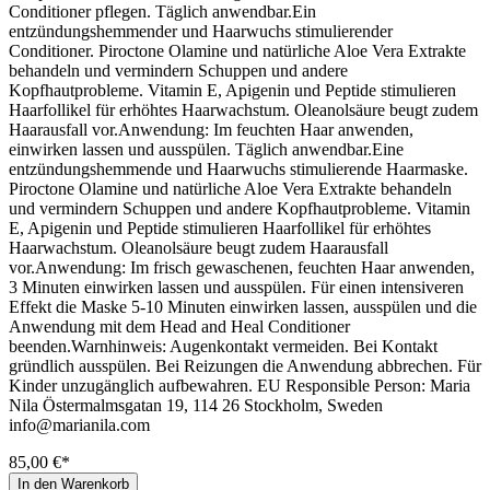
Conditioner pflegen. Täglich anwendbar.Ein
entzündungshemmender und Haarwuchs stimulierender
Conditioner. Piroctone Olamine und natürliche Aloe Vera Extrakte
behandeln und vermindern Schuppen und andere
Kopfhautprobleme. Vitamin E, Apigenin und Peptide stimulieren
Haarfollikel für erhöhtes Haarwachstum. Oleanolsäure beugt zudem
Haarausfall vor.Anwendung: Im feuchten Haar anwenden,
einwirken lassen und ausspülen. Täglich anwendbar.Eine
entzündungshemmende und Haarwuchs stimulierende Haarmaske.
Piroctone Olamine und natürliche Aloe Vera Extrakte behandeln
und vermindern Schuppen und andere Kopfhautprobleme. Vitamin
E, Apigenin und Peptide stimulieren Haarfollikel für erhöhtes
Haarwachstum. Oleanolsäure beugt zudem Haarausfall
vor.Anwendung: Im frisch gewaschenen, feuchten Haar anwenden,
3 Minuten einwirken lassen und ausspülen. Für einen intensiveren
Effekt die Maske 5-10 Minuten einwirken lassen, ausspülen und die
Anwendung mit dem Head and Heal Conditioner
beenden.Warnhinweis: Augenkontakt vermeiden. Bei Kontakt
gründlich ausspülen. Bei Reizungen die Anwendung abbrechen. Für
Kinder unzugänglich aufbewahren. EU Responsible Person: Maria
Nila Östermalmsgatan 19, 114 26 Stockholm, Sweden
info@marianila.com
85,00 €*
In den Warenkorb