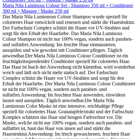
Maria Nila Luminous Colour Set - Shampoo 350 ml + Conditioner
300 ml + Masque / Maske 250 ml
Das Maria Nila Lumionous Colour Shampoo wurde speziell für
coloriertes Haar entwickelt und erneuert und stärkt die Haarstruktur.
Der Farbschutz Complex schützt die Haare vor UV-Strahlen und
sorgt für den Erhalt der Haarfarbe. Das Maria Nila Luminous
Colour Shampoo ist nicht nur 100% vegan, sondern auch paraben-
und sulfatfrei.Anwendung: Ins feuchte Haar einmassieren,
ausspülen und wie gewohnt mit Conditioner pflegen. Täglich
anwendbar.Der Maria Nila Luminous Colour Conditioner ist ein
feuchtigkeitsspendender Conditioner speziell für coloriertes Haar.
Das Haar ist lnach der Anwendung eicht kämmbar, wird wunderbar
weich und lädt sich nicht mehr statisch auf. Der Farbschutz
Complex schützt die Haare vor UV-Strahlen und sorgt für den
Erhalt der Haarfarbe. Der Maria Nila Luminous Colour Conditioner
ist nicht nur 100% vegan, sondern auch paraben- und
sulfatfrei.Anwendung: Im feuchten Haar anwenden, einwirken
lassen und ausspülen. Täglich anwendbar.Die Maria Nila
Lumionous Color Maske ist eine intensive, reichhaltige Pflege
speziell für coloriertes Haar. Granatapfelextrakt und der Farbschutz
Komplex schützen das Haar und beugen Farbverlust vor. Die
Maske, welche nicht nur 100% vegan, sondern auch paraben- und
sulfatfrei ist, baut das Haar von innen auf und stärkt die
Haarstruktur.Anwendung: Im frisch gewaschenen, feuchten Haar