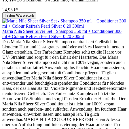
24,95 €*
In den Warenkorb
Maria Nila Sheer Silver Set - Shampoo 350 ml + Conditioner 300
ml + Colour Refresh Pearl Silver 0.20 300ml
Das Maria Nila Sheer Silver Shampoo neutralisiert Gelbstich in
blondem Haar und lä sst graues und/oder weiß es Haaren in neuem
Glanz erstrahlen. Der Farbschutz Komplex schü tzt die Haare vor
UV-Strahlen und sorgt fü r den Erhalt der Haarfarbe. Das Maria
Nila Sheer Silver Shampoo ist nicht nur 100% vegan, sondern auch
paraben- und sulfatfrei.Anwendung: Ins feuchte Haar einmassieren,
ausspü len und wie gewohnt mit Conditioner pflegen. Tä glich
anwendbar.Der Maria Nila Sheer Silver Conditioner ist ein
entwirrender und feuchtigkeitsspendender Conditioner fü r blondes
Haar, der das Haar stä rkt. Violette Pigmente und Heidelbeerextrakte
neutralisieren Gelbstich. Der Farbschutz Komplex schü tzt die
Haare vor UV-Strahlen und sorgt fü r den Erhalt der Haarfarbe. Der
Maria Nila Sheer Silver Conditioner ist nicht nur 100% vegan,
sondern auch paraben- und sulfatfrei.Anwendung: Im feuchten Haar
anwenden, einwirken lassen und ausspü len. Tä glich
anwendbar.MARIA NILA COLOUR REFRESH ist ein Alleskö
nner zur Auffrischung und Intensivierung der Haarfarbe oder fü r