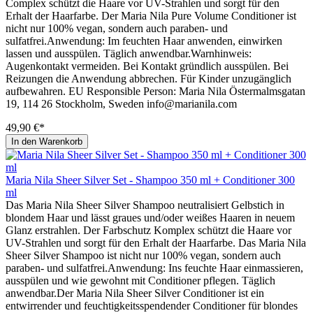
Complex schützt die Haare vor UV-Strahlen und sorgt für den
Erhalt der Haarfarbe. Der Maria Nila Pure Volume Conditioner ist
nicht nur 100% vegan, sondern auch paraben- und
sulfatfrei.Anwendung: Im feuchten Haar anwenden, einwirken
lassen und ausspülen. Täglich anwendbar.Warnhinweis:
Augenkontakt vermeiden. Bei Kontakt gründlich ausspülen. Bei
Reizungen die Anwendung abbrechen. Für Kinder unzugänglich
aufbewahren. EU Responsible Person: Maria Nila Östermalmsgatan
19, 114 26 Stockholm, Sweden info@marianila.com
49,90 €*
In den Warenkorb
Maria Nila Sheer Silver Set - Shampoo 350 ml + Conditioner 300
ml
Das Maria Nila Sheer Silver Shampoo neutralisiert Gelbstich in
blondem Haar und lässt graues und/oder weißes Haaren in neuem
Glanz erstrahlen. Der Farbschutz Komplex schützt die Haare vor
UV-Strahlen und sorgt für den Erhalt der Haarfarbe. Das Maria Nila
Sheer Silver Shampoo ist nicht nur 100% vegan, sondern auch
paraben- und sulfatfrei.Anwendung: Ins feuchte Haar einmassieren,
ausspülen und wie gewohnt mit Conditioner pflegen. Täglich
anwendbar.Der Maria Nila Sheer Silver Conditioner ist ein
entwirrender und feuchtigkeitsspendender Conditioner für blondes