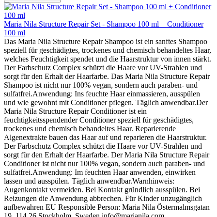
Maria Nila Structure Repair Set - Shampoo 100 ml + Conditioner
100 ml
Das Maria Nila Structure Repair Shampoo ist ein sanftes Shampoo
speziell für geschädigtes, trockenes und chemisch behandeltes Haar,
welches Feuchtigkeit spendet und die Haarstruktur von innen stärkt.
Der Farbschutz Complex schützt die Haare vor UV-Strahlen und
sorgt für den Erhalt der Haarfarbe. Das Maria Nila Structure Repair
Shampoo ist nicht nur 100% vegan, sondern auch paraben- und
sulfatfrei.Anwendung: Ins feuchte Haar einmassieren, ausspülen
und wie gewohnt mit Conditioner pflegen. Täglich anwendbar.Der
Maria Nila Structure Repair Conditioner ist ein
feuchtigkeitsspendender Conditioner speziell für geschädigtes,
trockenes und chemisch behandeltes Haar. Reparierende
Algenextrakte bauen das Haar auf und reparieren die Haarstruktur.
Der Farbschutz Complex schützt die Haare vor UV-Strahlen und
sorgt für den Erhalt der Haarfarbe. Der Maria Nila Structure Repair
Conditioner ist nicht nur 100% vegan, sondern auch paraben- und
sulfatfrei.Anwendung: Im feuchten Haar anwenden, einwirken
lassen und ausspülen. Täglich anwendbar.Warnhinweis:
Augenkontakt vermeiden. Bei Kontakt gründlich ausspülen. Bei
Reizungen die Anwendung abbrechen. Für Kinder unzugänglich
aufbewahren EU Responsible Person: Maria Nila Östermalmsgatan
19, 114 26 Stockholm, Sweden info@marianila.com