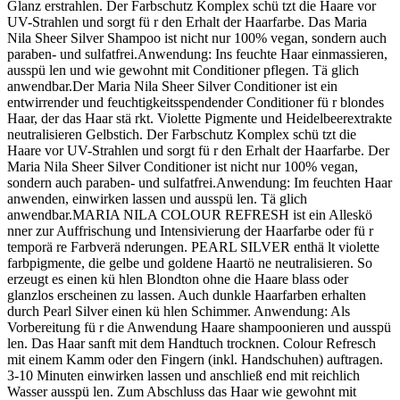
Glanz erstrahlen. Der Farbschutz Komplex schü tzt die Haare vor
UV-Strahlen und sorgt fü r den Erhalt der Haarfarbe. Das Maria
Nila Sheer Silver Shampoo ist nicht nur 100% vegan, sondern auch
paraben- und sulfatfrei.Anwendung: Ins feuchte Haar einmassieren,
ausspü len und wie gewohnt mit Conditioner pflegen. Tä glich
anwendbar.Der Maria Nila Sheer Silver Conditioner ist ein
entwirrender und feuchtigkeitsspendender Conditioner fü r blondes
Haar, der das Haar stä rkt. Violette Pigmente und Heidelbeerextrakte
neutralisieren Gelbstich. Der Farbschutz Komplex schü tzt die
Haare vor UV-Strahlen und sorgt fü r den Erhalt der Haarfarbe. Der
Maria Nila Sheer Silver Conditioner ist nicht nur 100% vegan,
sondern auch paraben- und sulfatfrei.Anwendung: Im feuchten Haar
anwenden, einwirken lassen und ausspü len. Tä glich
anwendbar.MARIA NILA COLOUR REFRESH ist ein Alleskö
nner zur Auffrischung und Intensivierung der Haarfarbe oder fü r
temporä re Farbverä nderungen. PEARL SILVER enthä lt violette
farbpigmente, die gelbe und goldene Haartö ne neutralisieren. So
erzeugt es einen kü hlen Blondton ohne die Haare blass oder
glanzlos erscheinen zu lassen. Auch dunkle Haarfarben erhalten
durch Pearl Silver einen kü hlen Schimmer. Anwendung: Als
Vorbereitung fü r die Anwendung Haare shampoonieren und ausspü
len. Das Haar sanft mit dem Handtuch trocknen. Colour Refresch
mit einem Kamm oder den Fingern (inkl. Handschuhen) auftragen.
3-10 Minuten einwirken lassen und anschließ end mit reichlich
Wasser ausspü len. Zum Abschluss das Haar wie gewohnt mit