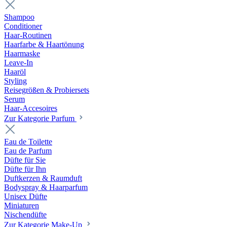
Shampoo
Conditioner
Haar-Routinen
Haarfarbe & Haartönung
Haarmaske
Leave-In
Haaröl
Styling
Reisegrößen & Probiersets
Serum
Haar-Accesoires
Zur Kategorie Parfum
Eau de Toilette
Eau de Parfum
Düfte für Sie
Düfte für Ihn
Duftkerzen & Raumduft
Bodyspray & Haarparfum
Unisex Düfte
Miniaturen
Nischendüfte
Zur Kategorie Make-Up