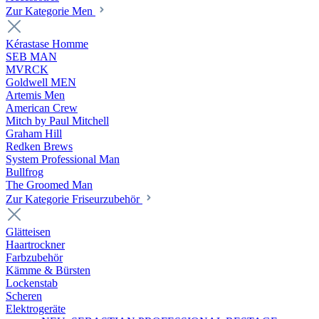
Zur Kategorie Men
Kérastase Homme
SEB MAN
MVRCK
Goldwell MEN
Artemis Men
American Crew
Mitch by Paul Mitchell
Graham Hill
Redken Brews
System Professional Man
Bullfrog
The Groomed Man
Zur Kategorie Friseurzubehör
Glätteisen
Haartrockner
Farbzubehör
Kämme & Bürsten
Lockenstab
Scheren
Elektrogeräte