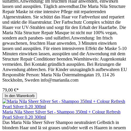
sulfatfrei.Anwendung: Im feuchten Haar anwenden, einwirken
lassen und ausspülen. Täglich anwendbar.Die Maria Nila Structure
Repair Maske ist eine intensive Pflege mit reparierenden
Algenextrakten. Sie schützt das Haar vor Farbverlust und repariert
und stärkt die Haarstruktur. Der Farbschutz Complex schützt die
Haare vor UV-Strahlen und sorgt für den Erhalt der Haarfarbe. Die
Maria Nila Structure Repair Masque ist nicht nur 100% vegan,
sondern auch paraben- und sulfatfrei.Anwendung: Im frisch
gewaschenen, feuchten Haar anwenden, 3 Minuten einwirken
lassen und ausspülen. Für einen intensiveren Effekt die Maske 5-10
Minuten einwirken lassen, ausspülen und die Anwendung mit dem
Structure Repair Conditioner beenden.Warnhinweis: Augenkontakt
vermeiden. Bei Kontakt gründlich ausspülen. Bei Reizungen die
Anwendung abbrechen. Für Kinder unzugänglich aufbewahren EU
Responsible Person: Maria Nila Östermalmsgatan 19, 114 26
Stockholm, Sweden info@marianila.com
79,00 €*
In den Warenkorb
Maria Nila Sheer Silver Set - Shampoo 350ml + Colour Refresh
Pearl Silver 0.20 300ml
Das Maria Nila Sheer Silver Shampoo neutralisiert Gelbstich in
blondem Haar und lä sst graues und/oder weiß es Haaren in neuem