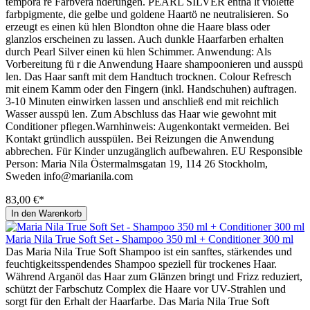
temporä re Farbverä nderungen. PEARL SILVER enthä lt violette
farbpigmente, die gelbe und goldene Haartö ne neutralisieren. So
erzeugt es einen kü hlen Blondton ohne die Haare blass oder
glanzlos erscheinen zu lassen. Auch dunkle Haarfarben erhalten
durch Pearl Silver einen kü hlen Schimmer. Anwendung: Als
Vorbereitung fü r die Anwendung Haare shampoonieren und ausspü
len. Das Haar sanft mit dem Handtuch trocknen. Colour Refresch
mit einem Kamm oder den Fingern (inkl. Handschuhen) auftragen.
3-10 Minuten einwirken lassen und anschließ end mit reichlich
Wasser ausspü len. Zum Abschluss das Haar wie gewohnt mit
Conditioner pflegen.Warnhinweis: Augenkontakt vermeiden. Bei
Kontakt gründlich ausspülen. Bei Reizungen die Anwendung
abbrechen. Für Kinder unzugänglich aufbewahren. EU Responsible
Person: Maria Nila Östermalmsgatan 19, 114 26 Stockholm,
Sweden info@marianila.com
83,00 €*
In den Warenkorb
Maria Nila True Soft Set - Shampoo 350 ml + Conditioner 300 ml
Das Maria Nila True Soft Shampoo ist ein sanftes, stärkendes und
feuchtigkeitsspendendes Shampoo speziell für trockenes Haar.
Während Arganöl das Haar zum Glänzen bringt und Frizz reduziert,
schützt der Farbschutz Complex die Haare vor UV-Strahlen und
sorgt für den Erhalt der Haarfarbe. Das Maria Nila True Soft