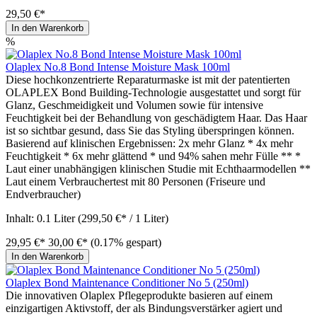
29,50 €*
In den Warenkorb
%
Olaplex No.8 Bond Intense Moisture Mask 100ml
Diese hochkonzentrierte Reparaturmaske ist mit der patentierten
OLAPLEX Bond Building-Technologie ausgestattet und sorgt für
Glanz, Geschmeidigkeit und Volumen sowie für intensive
Feuchtigkeit bei der Behandlung von geschädigtem Haar. Das Haar
ist so sichtbar gesund, dass Sie das Styling überspringen können.
Basierend auf klinischen Ergebnissen: 2x mehr Glanz * 4x mehr
Feuchtigkeit * 6x mehr glättend * und 94% sahen mehr Fülle ** *
Laut einer unabhängigen klinischen Studie mit Echthaarmodellen **
Laut einem Verbrauchertest mit 80 Personen (Friseure und
Endverbraucher)
Inhalt:
0.1 Liter
(299,50 €* / 1 Liter)
29,95 €*
30,00 €*
(0.17% gespart)
In den Warenkorb
Olaplex Bond Maintenance Conditioner No 5 (250ml)
Die innovativen Olaplex Pflegeprodukte basieren auf einem
einzigartigen Aktivstoff, der als Bindungsverstärker agiert und