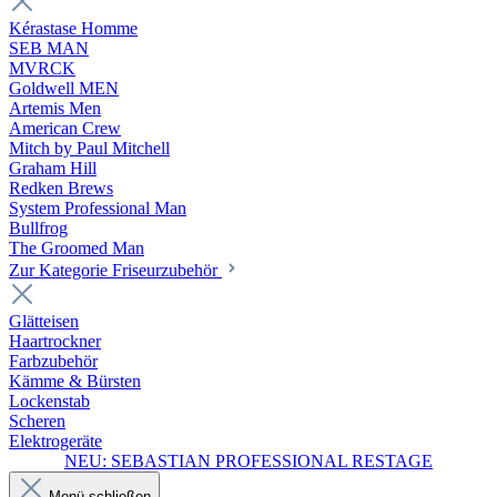
Kérastase Homme
SEB MAN
MVRCK
Goldwell MEN
Artemis Men
American Crew
Mitch by Paul Mitchell
Graham Hill
Redken Brews
System Professional Man
Bullfrog
The Groomed Man
Zur Kategorie Friseurzubehör
Glätteisen
Haartrockner
Farbzubehör
Kämme & Bürsten
Lockenstab
Scheren
Elektrogeräte
NEU: SEBASTIAN PROFESSIONAL RESTAGE
Menü schließen