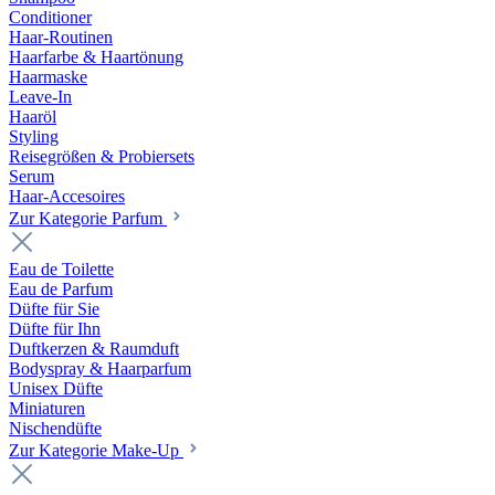
Conditioner
Haar-Routinen
Haarfarbe & Haartönung
Haarmaske
Leave-In
Haaröl
Styling
Reisegrößen & Probiersets
Serum
Haar-Accesoires
Zur Kategorie Parfum
Eau de Toilette
Eau de Parfum
Düfte für Sie
Düfte für Ihn
Duftkerzen & Raumduft
Bodyspray & Haarparfum
Unisex Düfte
Miniaturen
Nischendüfte
Zur Kategorie Make-Up