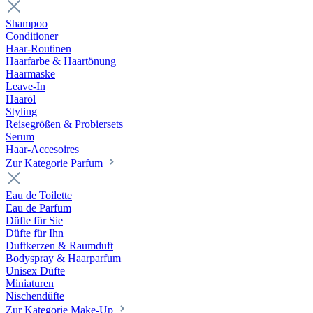
Shampoo
Conditioner
Haar-Routinen
Haarfarbe & Haartönung
Haarmaske
Leave-In
Haaröl
Styling
Reisegrößen & Probiersets
Serum
Haar-Accesoires
Zur Kategorie Parfum
Eau de Toilette
Eau de Parfum
Düfte für Sie
Düfte für Ihn
Duftkerzen & Raumduft
Bodyspray & Haarparfum
Unisex Düfte
Miniaturen
Nischendüfte
Zur Kategorie Make-Up