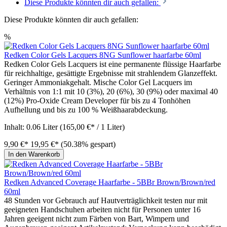
Diese Produkte könnten dir auch gefallen:
Diese Produkte könnten dir auch gefallen:
%
Redken Color Gels Lacquers 8NG Sunflower haarfarbe 60ml
Redken Color Gels Lacquers ist eine permanente flüssige Haarfarbe
für reichhaltige, gesättigte Ergebnisse mit strahlendem Glanzeffekt.
Geringer Ammoniakgehalt. Mische Color Gel Lacquers im
Verhältnis von 1:1 mit 10 (3%), 20 (6%), 30 (9%) oder maximal 40
(12%) Pro-Oxide Cream Developer für bis zu 4 Tonhöhen
Aufhellung und bis zu 100 % Weißhaarabdeckung.
Inhalt:
0.06 Liter
(165,00 €* / 1 Liter)
9,90 €*
19,95 €*
(50.38% gespart)
In den Warenkorb
Redken Advanced Coverage Haarfarbe - 5BBr Brown/Brown/red
60ml
48 Stunden vor Gebrauch auf Hautverträglichkeit testen nur mit
geeigneten Handschuhen arbeiten nicht für Personen unter 16
Jahren geeigent nicht zum Färben von Bart, Wimpern und