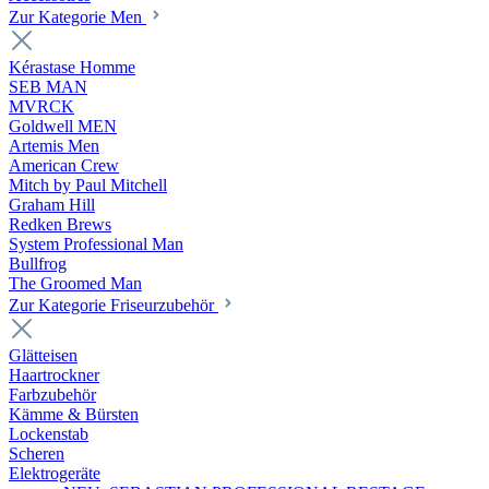
Zur Kategorie Men
Kérastase Homme
SEB MAN
MVRCK
Goldwell MEN
Artemis Men
American Crew
Mitch by Paul Mitchell
Graham Hill
Redken Brews
System Professional Man
Bullfrog
The Groomed Man
Zur Kategorie Friseurzubehör
Glätteisen
Haartrockner
Farbzubehör
Kämme & Bürsten
Lockenstab
Scheren
Elektrogeräte