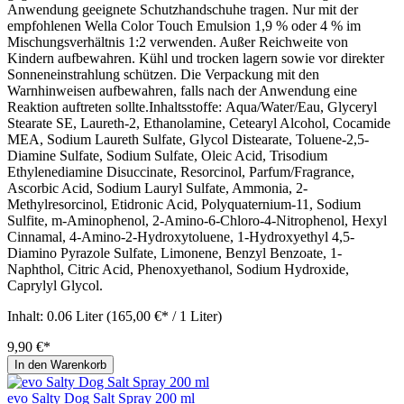
Anwendung geeignete Schutzhandschuhe tragen. Nur mit der
empfohlenen Wella Color Touch Emulsion 1,9 % oder 4 % im
Mischungsverhältnis 1:2 verwenden. Außer Reichweite von
Kindern aufbewahren. Kühl und trocken lagern sowie vor direkter
Sonneneinstrahlung schützen. Die Verpackung mit den
Warnhinweisen aufbewahren, falls nach der Anwendung eine
Reaktion auftreten sollte.Inhaltsstoffe: Aqua/Water/Eau, Glyceryl
Stearate SE, Laureth-2, Ethanolamine, Cetearyl Alcohol, Cocamide
MEA, Sodium Laureth Sulfate, Glycol Distearate, Toluene-2,5-
Diamine Sulfate, Sodium Sulfate, Oleic Acid, Trisodium
Ethylenediamine Disuccinate, Resorcinol, Parfum/Fragrance,
Ascorbic Acid, Sodium Lauryl Sulfate, Ammonia, 2-
Methylresorcinol, Etidronic Acid, Polyquaternium-11, Sodium
Sulfite, m-Aminophenol, 2-Amino-6-Chloro-4-Nitrophenol, Hexyl
Cinnamal, 4-Amino-2-Hydroxytoluene, 1-Hydroxyethyl 4,5-
Diamino Pyrazole Sulfate, Limonene, Benzyl Benzoate, 1-
Naphthol, Citric Acid, Phenoxyethanol, Sodium Hydroxide,
Caprylyl Glycol.
Inhalt:
0.06 Liter
(165,00 €* / 1 Liter)
9,90 €*
In den Warenkorb
evo Salty Dog Salt Spray 200 ml