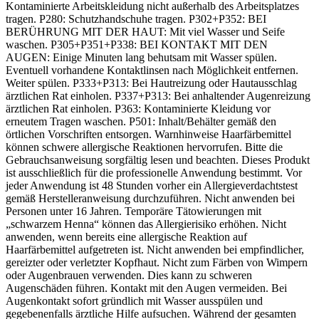
Kontaminierte Arbeitskleidung nicht außerhalb des Arbeitsplatzes
tragen. P280: Schutzhandschuhe tragen. P302+P352: BEI
BERÜHRUNG MIT DER HAUT: Mit viel Wasser und Seife
waschen. P305+P351+P338: BEI KONTAKT MIT DEN
AUGEN: Einige Minuten lang behutsam mit Wasser spülen.
Eventuell vorhandene Kontaktlinsen nach Möglichkeit entfernen.
Weiter spülen. P333+P313: Bei Hautreizung oder Hautausschlag
ärztlichen Rat einholen. P337+P313: Bei anhaltender Augenreizung
ärztlichen Rat einholen. P363: Kontaminierte Kleidung vor
erneutem Tragen waschen. P501: Inhalt/Behälter gemäß den
örtlichen Vorschriften entsorgen. Warnhinweise Haarfärbemittel
können schwere allergische Reaktionen hervorrufen. Bitte die
Gebrauchsanweisung sorgfältig lesen und beachten. Dieses Produkt
ist ausschließlich für die professionelle Anwendung bestimmt. Vor
jeder Anwendung ist 48 Stunden vorher ein Allergieverdachtstest
gemäß Herstelleranweisung durchzuführen. Nicht anwenden bei
Personen unter 16 Jahren. Temporäre Tätowierungen mit
„schwarzem Henna“ können das Allergierisiko erhöhen. Nicht
anwenden, wenn bereits eine allergische Reaktion auf
Haarfärbemittel aufgetreten ist. Nicht anwenden bei empfindlicher,
gereizter oder verletzter Kopfhaut. Nicht zum Färben von Wimpern
oder Augenbrauen verwenden. Dies kann zu schweren
Augenschäden führen. Kontakt mit den Augen vermeiden. Bei
Augenkontakt sofort gründlich mit Wasser ausspülen und
gegebenenfalls ärztliche Hilfe aufsuchen. Während der gesamten