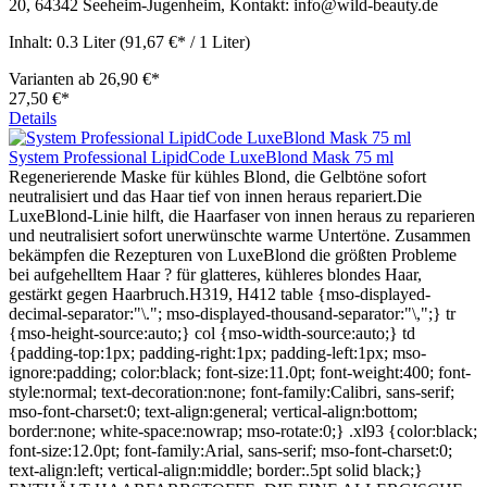
20, 64342 Seeheim-Jugenheim, Kontakt: info@wild-beauty.de
Inhalt:
0.3 Liter
(91,67 €* / 1 Liter)
Varianten ab
26,90 €*
27,50 €*
Details
System Professional LipidCode LuxeBlond Mask 75 ml
Regenerierende Maske für kühles Blond, die Gelbtöne sofort
neutralisiert und das Haar tief von innen heraus repariert.Die
LuxeBlond-Linie hilft, die Haarfaser von innen heraus zu reparieren
und neutralisiert sofort unerwünschte warme Untertöne. Zusammen
bekämpfen die Rezepturen von LuxeBlond die größten Probleme
bei aufgehelltem Haar ? für glatteres, kühleres blondes Haar,
gestärkt gegen Haarbruch.H319, H412 table {mso-displayed-
decimal-separator:"\."; mso-displayed-thousand-separator:"\,";} tr
{mso-height-source:auto;} col {mso-width-source:auto;} td
{padding-top:1px; padding-right:1px; padding-left:1px; mso-
ignore:padding; color:black; font-size:11.0pt; font-weight:400; font-
style:normal; text-decoration:none; font-family:Calibri, sans-serif;
mso-font-charset:0; text-align:general; vertical-align:bottom;
border:none; white-space:nowrap; mso-rotate:0;} .xl93 {color:black;
font-size:12.0pt; font-family:Arial, sans-serif; mso-font-charset:0;
text-align:left; vertical-align:middle; border:.5pt solid black;}