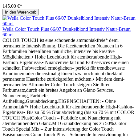
145,00 €*
In den Warenkorb
Wella Color Touch Plus 66/07 Dunkelblond Intensiv Natur-Braun
60 ml
COLOR TOUCH ist eine schonende ammoniakfreie* demi-
permanente Intensivtönung. Die facettenreichen Nuancen in 6
Farbfamilien bietenIhnen natürliche, intensive bis kreative
Möglichkeiten.• Hohe Leuchtkraft für atemberaubende High-
Fashion-Ergebnisse.• Nuancenvielfalt und Farbservices die einen
schnellen Farbwechsel ermöglichen– perfekt für trendbewusste
Kundinnen oder die erstmalig tönen bzw. noch nicht direktauf
permanente Haarfarbe zurückgreifen möchten.• Mit dem demi-
permanenten Allrounder Color Touch steigern Sie Ihren
Farbumsatz,durch ein breites Angebot an Glanz-Services,
Nuancierung, Farbtiefe,
Aufhellung,Grauabdeckung.EIGENSCHAFTEN: • Ohne
Ammoniak*• Hohe Leuchtkraft für atemberaubende High-Fashion-
Ergebnisse• Bis zu 50 % Grauabdeckung (bis zu 70 % mit COLOR
TOUCH Plus)Color Touch – Farbtiefe und Nuancierung mit
atemberaubendem Glanz.Mit Grauabdeckung bis zu 50%.Color
Touch Special Mix – Zur Intensivierung der Color Touch
Basisnuancen.Color Touch Plus – Schonende Intensivtönung für