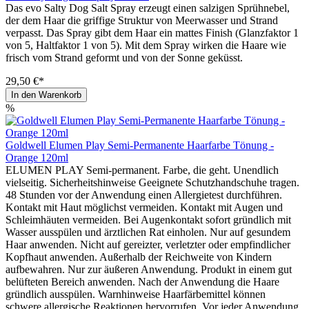
Das evo Salty Dog Salt Spray erzeugt einen salzigen Sprühnebel,
der dem Haar die griffige Struktur von Meerwasser und Strand
verpasst. Das Spray gibt dem Haar ein mattes Finish (Glanzfaktor 1
von 5, Haltfaktor 1 von 5). Mit dem Spray wirken die Haare wie
frisch vom Strand geformt und von der Sonne geküsst.
29,50 €*
In den Warenkorb
%
Goldwell Elumen Play Semi-Permanente Haarfarbe Tönung -
Orange 120ml
ELUMEN PLAY Semi-permanent. Farbe, die geht. Unendlich
vielseitig. Sicherheitshinweise Geeignete Schutzhandschuhe tragen.
48 Stunden vor der Anwendung einen Allergietest durchführen.
Kontakt mit Haut möglichst vermeiden. Kontakt mit Augen und
Schleimhäuten vermeiden. Bei Augenkontakt sofort gründlich mit
Wasser ausspülen und ärztlichen Rat einholen. Nur auf gesundem
Haar anwenden. Nicht auf gereizter, verletzter oder empfindlicher
Kopfhaut anwenden. Außerhalb der Reichweite von Kindern
aufbewahren. Nur zur äußeren Anwendung. Produkt in einem gut
belüfteten Bereich anwenden. Nach der Anwendung die Haare
gründlich ausspülen. Warnhinweise Haarfärbemittel können
schwere allergische Reaktionen hervorrufen. Vor jeder Anwendung