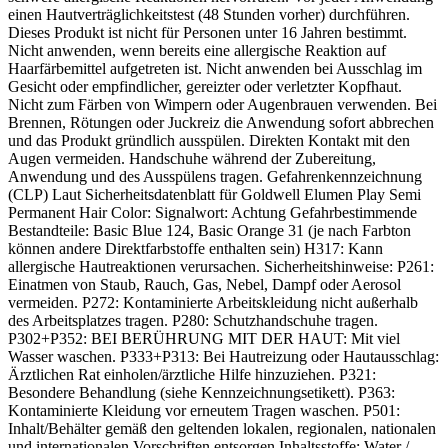
einen Hautverträglichkeitstest (48 Stunden vorher) durchführen.
Dieses Produkt ist nicht für Personen unter 16 Jahren bestimmt.
Nicht anwenden, wenn bereits eine allergische Reaktion auf
Haarfärbemittel aufgetreten ist. Nicht anwenden bei Ausschlag im
Gesicht oder empfindlicher, gereizter oder verletzter Kopfhaut.
Nicht zum Färben von Wimpern oder Augenbrauen verwenden. Bei
Brennen, Rötungen oder Juckreiz die Anwendung sofort abbrechen
und das Produkt gründlich ausspülen. Direkten Kontakt mit den
Augen vermeiden. Handschuhe während der Zubereitung,
Anwendung und des Ausspülens tragen. Gefahrenkennzeichnung
(CLP) Laut Sicherheitsdatenblatt für Goldwell Elumen Play Semi
Permanent Hair Color: Signalwort: Achtung Gefahrbestimmende
Bestandteile: Basic Blue 124, Basic Orange 31 (je nach Farbton
können andere Direktfarbstoffe enthalten sein) H317: Kann
allergische Hautreaktionen verursachen. Sicherheitshinweise: P261:
Einatmen von Staub, Rauch, Gas, Nebel, Dampf oder Aerosol
vermeiden. P272: Kontaminierte Arbeitskleidung nicht außerhalb
des Arbeitsplatzes tragen. P280: Schutzhandschuhe tragen.
P302+P352: BEI BERÜHRUNG MIT DER HAUT: Mit viel
Wasser waschen. P333+P313: Bei Hautreizung oder Hautausschlag:
Ärztlichen Rat einholen/ärztliche Hilfe hinzuziehen. P321:
Besondere Behandlung (siehe Kennzeichnungsetikett). P363:
Kontaminierte Kleidung vor erneutem Tragen waschen. P501:
Inhalt/Behälter gemäß den geltenden lokalen, regionalen, nationalen
und internationalen Vorschriften entsorgen.Inhaltsstoffe: Water /