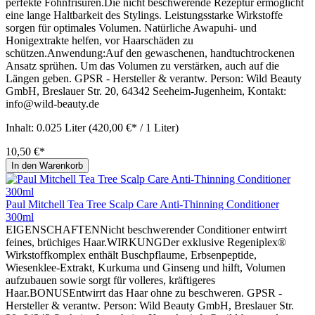
perfekte Föhnfrisuren.Die nicht beschwerende Rezeptur ermöglicht
eine lange Haltbarkeit des Stylings. Leistungsstarke Wirkstoffe
sorgen für optimales Volumen. Natürliche Awapuhi- und
Honigextrakte helfen, vor Haarschäden zu
schützen.Anwendung:Auf den gewaschenen, handtuchtrockenen
Ansatz sprühen. Um das Volumen zu verstärken, auch auf die
Längen geben. GPSR - Hersteller & verantw. Person: Wild Beauty
GmbH, Breslauer Str. 20, 64342 Seeheim-Jugenheim, Kontakt:
info@wild-beauty.de
Inhalt:
0.025 Liter
(420,00 €* / 1 Liter)
10,50 €*
In den Warenkorb
Paul Mitchell Tea Tree Scalp Care Anti-Thinning Conditioner
300ml
EIGENSCHAFTENNicht beschwerender Conditioner entwirrt
feines, brüchiges Haar.WIRKUNGDer exklusive Regeniplex®
Wirkstoffkomplex enthält Buschpflaume, Erbsenpeptide,
Wiesenklee-Extrakt, Kurkuma und Ginseng und hilft, Volumen
aufzubauen sowie sorgt für volleres, kräftigeres
Haar.BONUSEntwirrt das Haar ohne zu beschweren. GPSR -
Hersteller & verantw. Person: Wild Beauty GmbH, Breslauer Str.