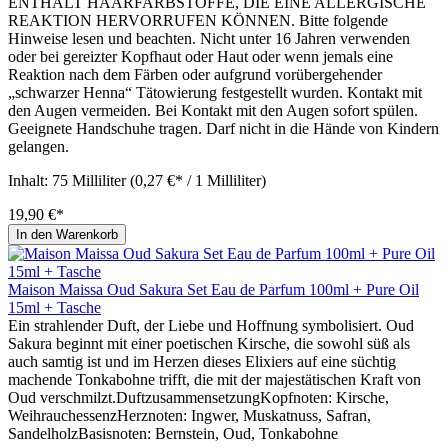
ENTHÄLT HAARFARBSTOFFE, DIE EINE ALLERGISCHE
REAKTION HERVORRUFEN KÖNNEN. Bitte folgende
Hinweise lesen und beachten. Nicht unter 16 Jahren verwenden
oder bei gereizter Kopfhaut oder Haut oder wenn jemals eine
Reaktion nach dem Färben oder aufgrund vorübergehender
„schwarzer Henna“ Tätowierung festgestellt wurden. Kontakt mit
den Augen vermeiden. Bei Kontakt mit den Augen sofort spülen.
Geeignete Handschuhe tragen. Darf nicht in die Hände von Kindern
gelangen.
Inhalt:
75 Milliliter
(0,27 €* / 1 Milliliter)
19,90 €*
In den Warenkorb
Maison Maissa Oud Sakura Set Eau de Parfum 100ml + Pure Oil
15ml + Tasche
Ein strahlender Duft, der Liebe und Hoffnung symbolisiert. Oud
Sakura beginnt mit einer poetischen Kirsche, die sowohl süß als
auch samtig ist und im Herzen dieses Elixiers auf eine süchtig
machende Tonkabohne trifft, die mit der majestätischen Kraft von
Oud verschmilzt.DuftzusammensetzungKopfnoten: Kirsche,
WeihrauchessenzHerznoten: Ingwer, Muskatnuss, Safran,
SandelholzBasisnoten: Bernstein, Oud, Tonkabohne