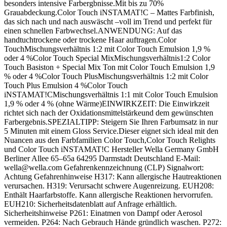
besonders intensive Farbergbnisse.Mit bis zu 70%
Grauabdeckung.Color Touch iNSTAMAT!C – Mattes Farbfinish,
das sich nach und nach auswäscht –voll im Trend und perfekt für
einen schnellen Farbwechsel.ANWENDUNG: Auf das
handtuchtrockene oder trockene Haar auftragen.Color
TouchMischungsverhältnis 1:2 mit Color Touch Emulsion 1,9 %
oder 4 %Color Touch Special MixMischungsverhältnis1:2 Color
Touch Basiston + Special Mix Ton mit Color Touch Emulsion 1,9
% oder 4 %Color Touch PlusMischungsverhältnis 1:2 mit Color
Touch Plus Emulsion 4 %Color Touch
iNSTAMAT!CMischungsverhältnis 1:1 mit Color Touch Emulsion
1,9 % oder 4 % (ohne Wärme)EINWIRKZEIT: Die Einwirkzeit
richtet sich nach der Oxidationsmittelstärkeund dem gewünschten
Farbergebnis.SPEZIALTIPP: Steigern Sie Ihren Farbumsatz in nur
5 Minuten mit einem Gloss Service.Dieser eignet sich ideal mit den
Nuancen aus den Farbfamilien Color Touch,Color Touch Relights
und Color Touch iNSTAMAT!C Hersteller Wella Germany GmbH
Berliner Allee 65–65a 64295 Darmstadt Deutschland E-Mail:
wella@wella.com Gefahrenkennzeichnung (CLP) Signalwort:
Achtung Gefahrenhinweise H317: Kann allergische Hautreaktionen
verursachen. H319: Verursacht schwere Augenreizung. EUH208:
Enthält Haarfarbstoffe. Kann allergische Reaktionen hervorrufen.
EUH210: Sicherheitsdatenblatt auf Anfrage erhältlich.
Sicherheitshinweise P261: Einatmen von Dampf oder Aerosol
vermeiden. P264: Nach Gebrauch Hände gründlich waschen. P272: