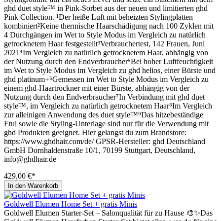
ghd duet style™ in Pink-Sorbet aus der neuen und limitierten ghd
Pink Collection. ¹Der heiße Luft mit beheizten Stylingplatten
kombiniert²Keine thermische Haarschädigung nach 100 Zyklen mit
4 Durchgängen im Wet to Style Modus im Vergleich zu natürlich
getrocknetem Haar festgestellt³Verbrauchertest, 142 Frauen, Juni
2021⁴Im Vergleich zu natürlich getrocknetem Haar, abhängig von
der Nutzung durch den Endverbraucher⁵Bei hoher Luftfeuchtigkeit
im Wet to Style Modus im Vergleich zu ghd helios, einer Bürste und
ghd platinum+⁶Gemessen im Wet to Style Modus im Vergleich zu
einem ghd-Haartrockner mit einer Bürste, abhängig von der
Nutzung durch den Endverbraucher⁷In Verbindung mit ghd duet
style™, im Vergleich zu natürlich getrocknetem Haar⁸Im Vergleich
zur alleinigen Anwendung des duet style™⁹Das hitzebeständige
Etui sowie die Styling-Unterlage sind nur für die Verwendung mit
ghd Produkten geeignet. Hier gelangst du zum Brandstore:
https://www.ghdhair.com/de/ GPSR-Hersteller: ghd Deutschland
GmbH Dornhaldenstraße 10/1, 70199 Stuttgart, Deutschland,
info@ghdhair.de
429,00 €*
In den Warenkorb
Goldwell Elumen Home Set + gratis Minis
Goldwell Elumen Starter-Set – Salonqualität für zu Hause 🎨✨Das