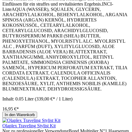
Einflüssen für ein straffes und revitalisiertes Ergebnis.INCI-
ListeAQUA (WASSER), SQUALEN, GLYCERIN,
ARACHIDYLALKOHOL, BEHENYLALKOHOL, ARGANIA
SPINOSA (ARGAN) KERNÖL, HYDRIERTES
KOKOSNUSSÖL, CETEARYLALKOHOL,
CETEARYLGLUCOSID, ARACHIDYLGLUCOSID,
BUTYROSPERMUM PARKII (SHEA) BUTTER,
PHENOXYETHANOL, MYOLRISTYL ALC. MYOLRISTYL
ALC , PARFÜM (DUFT), XYLITYLGLUCOSID, ALOE
BARBADENSIS (ALOE VERA) BLATTEXTRAKT,
XANTHANGUMMI, ANHYDROXYLITOL, RETINYL
PALMITATE, SIMMONDSIA CHINENSIS (JOJOBA)
SAMENÖL, HYPERICUM PERFORATUM EXTRAKT, TILIA
CORDATA EXTRAKT, CALENDULA OFFICINALIS
(CALENDULA) EXTRAKT, TOCOPHER ALLANTOIN,
BENZOESÄURE, XYLIT, ANTHEMIS NOBILIS (KAMILLE)
BLUMENEXTRAKT, DEHYDROESSIGSÄURE.
Inhalt:
0.05 Liter
(339,00 €* / 1 Liter)
16,95 €*
In den Warenkorb
Olaplex Traveling Stylist Kit
Nur zu professioneller VerwendungBond Multiplier N°1 Haarserum