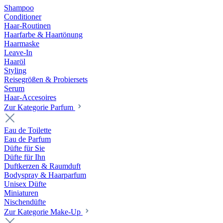
Shampoo
Conditioner
Haar-Routinen
Haarfarbe & Haartönung
Haarmaske
Leave-In
Haaröl
Styling
Reisegrößen & Probiersets
Serum
Haar-Accesoires
Zur Kategorie Parfum
Eau de Toilette
Eau de Parfum
Düfte für Sie
Düfte für Ihn
Duftkerzen & Raumduft
Bodyspray & Haarparfum
Unisex Düfte
Miniaturen
Nischendüfte
Zur Kategorie Make-Up