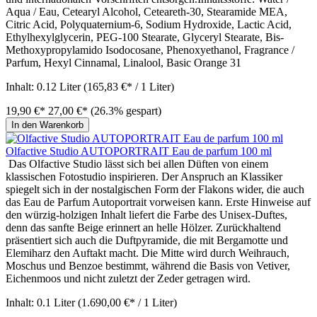
Aqua / Eau, Cetearyl Alcohol, Ceteareth-30, Stearamide MEA,
Citric Acid, Polyquaternium-6, Sodium Hydroxide, Lactic Acid,
Ethylhexylglycerin, PEG-100 Stearate, Glyceryl Stearate, Bis-
Methoxypropylamido Isodocosane, Phenoxyethanol, Fragrance /
Parfum, Hexyl Cinnamal, Linalool, Basic Orange 31
Inhalt:
0.12 Liter
(165,83 €* / 1 Liter)
19,90 €*
27,00 €*
(26.3% gespart)
In den Warenkorb
Olfactive Studio AUTOPORTRAIT Eau de parfum 100 ml
Das Olfactive Studio lässt sich bei allen Düften von einem
klassischen Fotostudio inspirieren. Der Anspruch an Klassiker
spiegelt sich in der nostalgischen Form der Flakons wider, die auch
das Eau de Parfum Autoportrait vorweisen kann. Erste Hinweise auf
den würzig-holzigen Inhalt liefert die Farbe des Unisex-Duftes,
denn das sanfte Beige erinnert an helle Hölzer. Zurückhaltend
präsentiert sich auch die Duftpyramide, die mit Bergamotte und
Elemiharz den Auftakt macht. Die Mitte wird durch Weihrauch,
Moschus und Benzoe bestimmt, während die Basis von Vetiver,
Eichenmoos und nicht zuletzt der Zeder getragen wird.
Inhalt:
0.1 Liter
(1.690,00 €* / 1 Liter)