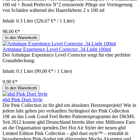
100 ml + Bond Perfector N°2 erneuernde Pflege zur Verringerung
von Schäden während des Haarefärbens 2 x 100 ml
Inhalt:
0.3 Liter
(326,67 €* / 1 Liter)
98,00 €*
In den Warenkorb
Artistique Experience Level Corrector .34 Light 100ml
Der Artistique Experience Level Corrector sorgt für eine perfekte
Grauabdeckung.
Inhalt:
0.1 Liter
(99,00 €* / 1 Liter)
9,90 €*
In den Warenkorb
ghd Pink Duet Style
Die Pink Collection ist für ghd ein absolutes Herzensprojekt! Wie in
jedem Jahr gehen pro verkauften Stylingtool der Pink Collection
10€ an das Look Good Feel Better Patientenprogramm der DKMS.
Seit 2012 konnte ghd Deutschland bereits über eine Millionen Euro
an die Organisation spenden.Der Hot Air Styler der neuen ghd
Limited Edition Pink Collection – ghd duet style™ – erstrahlt in
bezauberndem Pink-Sorbet mit glänzenden Mocha Akzenten und