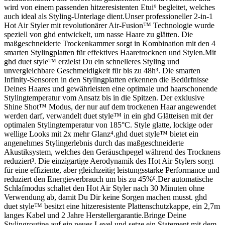
wird von einem passenden hitzeresistenten Etui⁹ begleitet, welches
auch ideal als Styling-Unterlage dient.Unser professioneller 2-in-1
Hot Air Styler mit revolutionärer Air-Fusion™ Technologie wurde
speziell von ghd entwickelt, um nasse Haare zu glätten. Die
maßgeschneiderte Trockenkammer sorgt in Kombination mit den 4
smarten Stylingplatten für effektives Haaretrocknen und Stylen.Mit
ghd duet style™ erzielst Du ein schnelleres Styling und
unvergleichbare Geschmeidigkeit für bis zu 48h³. Die smarten
Infinity-Sensoren in den Stylingplatten erkennen die Bedürfnisse
Deines Haares und gewährleisten eine optimale und haarschonende
Stylingtemperatur vom Ansatz bis in die Spitzen. Der exklusive
Shine Shot™ Modus, der nur auf dem trockenen Haar angewendet
werden darf, verwandelt duet style™ in ein ghd Glätteisen mit der
optimalen Stylingtemperatur von 185°C. Style glatte, lockige oder
wellige Looks mit 2x mehr Glanz⁴.ghd duet style™ bietet ein
angenehmes Stylingerlebnis durch das maßgeschneiderte
Akustiksystem, welches den Geräuschpegel während des Trocknens
reduziert³. Die einzigartige Aerodynamik des Hot Air Stylers sorgt
für eine effiziente, aber gleichzeitig leistungsstarke Performance und
reduziert den Energieverbrauch um bis zu 45%⁶.Der automatische
Schlafmodus schaltet den Hot Air Styler nach 30 Minuten ohne
Verwendung ab, damit Du Dir keine Sorgen machen musst. ghd
duet style™ besitzt eine hitzeresistente Plattenschutzkappe, ein 2,7m
langes Kabel und 2 Jahre Herstellergarantie.Bringe Deine
Stylingroutine auf ein neues Level und setze ein Statement mit dem