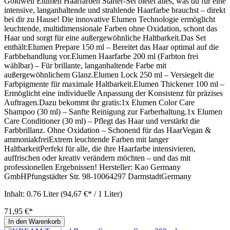
Goldwell Elumen Haarfarben Starter-Set bietet alles, was du für eine
intensive, langanhaltende und strahlende Haarfarbe brauchst – direkt
bei dir zu Hause! Die innovative Elumen Technologie ermöglicht
leuchtende, multidimensionale Farben ohne Oxidation, schont das
Haar und sorgt für eine außergewöhnliche Haltbarkeit.Das Set
enthält:Elumen Prepare 150 ml – Bereitet das Haar optimal auf die
Farbbehandlung vor.Elumen Haarfarbe 200 ml (Farbton frei
wählbar) – Für brillante, langanhaltende Farbe mit
außergewöhnlichem Glanz.Elumen Lock 250 ml – Versiegelt die
Farbpigmente für maximale Haltbarkeit.Elumen Thickener 100 ml –
Ermöglicht eine individuelle Anpassung der Konsistenz für präzises
Auftragen.Dazu bekommt ihr gratis:1x Elumen Color Care
Shampoo (30 ml) – Sanfte Reinigung zur Farberhaltung.1x Elumen
Care Conditioner (30 ml) – Pflegt das Haar und verstärkt die
Farbbrillanz. Ohne Oxidation – Schonend für das HaarVegan &
ammoniakfreiExtrem leuchtende Farben mit langer
HaltbarkeitPerfekt für alle, die ihre Haarfarbe intensivieren,
auffrischen oder kreativ verändern möchten – und das mit
professionellen Ergebnissen! Hersteller: Kao Germany
GmbHPfungstädter Str. 98-10064297 DarmstadtGermany
Inhalt:
0.76 Liter
(94,67 €* / 1 Liter)
71,95 €*
In den Warenkorb