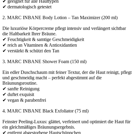
✔ geeignet für alle Hauttypen
✔ dermatologisch getestet
2. MARC INBANE Body Lotion – Tan Maximizer (200 ml)
Die luxuriöse Körpercreme pflegt intensiv und verlängert sichtbar
die Haltbarkeit Ihrer Bräune.
✔ Feuchtigkeit & samtige Geschmeidigkeit
✔ reich an Vitaminen & Antioxidantien
✔ verstärkt & schützt den Tan
3. MARC INBANE Shower Foam (150 ml)
Ein edler Duschschaum mit feiner Textur, der die Haut reinigt, pflegt
und geschmeidig macht – perfekt abgestimmt auf die
Bräunungsroutine.
✔ sanfte Reinigung
✔ duftet exquisit
✔ vegan & parabenfrei
4. MARC INBANE Black Exfoliator (75 ml)
Feinster Peeling-Luxus: glättet, verfeinert und optimiert die Haut für
ein gleichmäßiges Bräunungsergebnis.
✔ entfernt abgestorbene Hautschüppchen