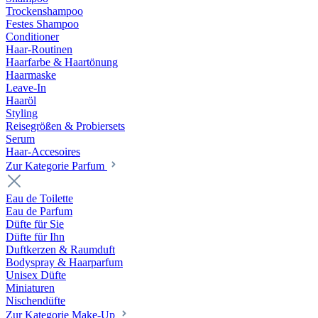
Trockenshampoo
Festes Shampoo
Conditioner
Haar-Routinen
Haarfarbe & Haartönung
Haarmaske
Leave-In
Haaröl
Styling
Reisegrößen & Probiersets
Serum
Haar-Accesoires
Zur Kategorie Parfum
Eau de Toilette
Eau de Parfum
Düfte für Sie
Düfte für Ihn
Duftkerzen & Raumduft
Bodyspray & Haarparfum
Unisex Düfte
Miniaturen
Nischendüfte
Zur Kategorie Make-Up