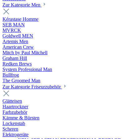
Zur Kategorie Men
Kérastase Homme
SEB MAN
MVRCK
Goldwell MEN
Artemis Men
American Crew
Mitch by Paul Mitchell
Graham Hill
Redken Brews
System Professional Man
Bullfrog
The Groomed Man
Zur Kategorie Friseurzubehör
Glätteisen
Haartrockner
Farbzubehör
Kämme & Bürsten
Lockenstab
Scheren
Elektrogeräte