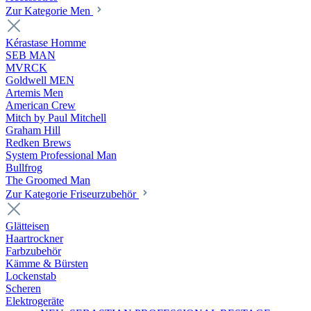
Zur Kategorie Men
Kérastase Homme
SEB MAN
MVRCK
Goldwell MEN
Artemis Men
American Crew
Mitch by Paul Mitchell
Graham Hill
Redken Brews
System Professional Man
Bullfrog
The Groomed Man
Zur Kategorie Friseurzubehör
Glätteisen
Haartrockner
Farbzubehör
Kämme & Bürsten
Lockenstab
Scheren
Elektrogeräte