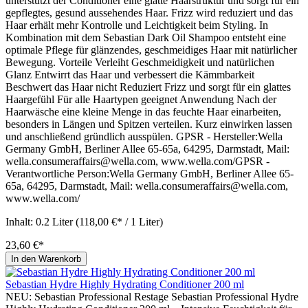
unterstützt der Conditioner eine glatte Haarstruktur und sorgt für ein
gepflegtes, gesund aussehendes Haar. Frizz wird reduziert und das
Haar erhält mehr Kontrolle und Leichtigkeit beim Styling. In
Kombination mit dem Sebastian Dark Oil Shampoo entsteht eine
optimale Pflege für glänzendes, geschmeidiges Haar mit natürlicher
Bewegung. Vorteile Verleiht Geschmeidigkeit und natürlichen
Glanz Entwirrt das Haar und verbessert die Kämmbarkeit
Beschwert das Haar nicht Reduziert Frizz und sorgt für ein glattes
Haargefühl Für alle Haartypen geeignet Anwendung Nach der
Haarwäsche eine kleine Menge in das feuchte Haar einarbeiten,
besonders in Längen und Spitzen verteilen. Kurz einwirken lassen
und anschließend gründlich ausspülen. GPSR - Hersteller:Wella
Germany GmbH, Berliner Allee 65-65a, 64295, Darmstadt, Mail:
wella.consumeraffairs@wella.com, www.wella.com/GPSR -
Verantwortliche Person:Wella Germany GmbH, Berliner Allee 65-
65a, 64295, Darmstadt, Mail: wella.consumeraffairs@wella.com,
www.wella.com/
Inhalt:
0.2 Liter
(118,00 €* / 1 Liter)
23,60 €*
In den Warenkorb
Sebastian Hydre Highly Hydrating Conditioner 200 ml
NEU: Sebastian Professional Restage Sebastian Professional Hydre