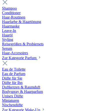
Shampoo
Conditioner
Haar-Routinen
Haarfarbe & Haartönung
Haarmaske
Leave-In
Haaröl
Styling
Reisegrößen & Probiersets
Serum
Haar-Accesoires
Zur Kategorie Parfum
Eau de Toilette
Eau de Parfum
Düfte für Sie
Düfte für Ihn
Duftkerzen & Raumduft
Bodyspray & Haarparfum
Unisex Düfte
Miniaturen
Nischendüfte
Zur Kategorie Make-Up