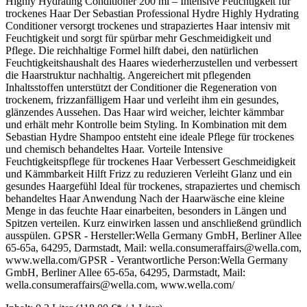
Highly Hydrating Conditioner 200 ml – Intensive Feuchtigkeit für
trockenes Haar Der Sebastian Professional Hydre Highly Hydrating
Conditioner versorgt trockenes und strapaziertes Haar intensiv mit
Feuchtigkeit und sorgt für spürbar mehr Geschmeidigkeit und
Pflege. Die reichhaltige Formel hilft dabei, den natürlichen
Feuchtigkeitshaushalt des Haares wiederherzustellen und verbessert
die Haarstruktur nachhaltig. Angereichert mit pflegenden
Inhaltsstoffen unterstützt der Conditioner die Regeneration von
trockenem, frizzanfälligem Haar und verleiht ihm ein gesundes,
glänzendes Aussehen. Das Haar wird weicher, leichter kämmbar
und erhält mehr Kontrolle beim Styling. In Kombination mit dem
Sebastian Hydre Shampoo entsteht eine ideale Pflege für trockenes
und chemisch behandeltes Haar. Vorteile Intensive
Feuchtigkeitspflege für trockenes Haar Verbessert Geschmeidigkeit
und Kämmbarkeit Hilft Frizz zu reduzieren Verleiht Glanz und ein
gesundes Haargefühl Ideal für trockenes, strapaziertes und chemisch
behandeltes Haar Anwendung Nach der Haarwäsche eine kleine
Menge in das feuchte Haar einarbeiten, besonders in Längen und
Spitzen verteilen. Kurz einwirken lassen und anschließend gründlich
ausspülen. GPSR - Hersteller:Wella Germany GmbH, Berliner Allee
65-65a, 64295, Darmstadt, Mail: wella.consumeraffairs@wella.com,
www.wella.com/GPSR - Verantwortliche Person:Wella Germany
GmbH, Berliner Allee 65-65a, 64295, Darmstadt, Mail:
wella.consumeraffairs@wella.com, www.wella.com/