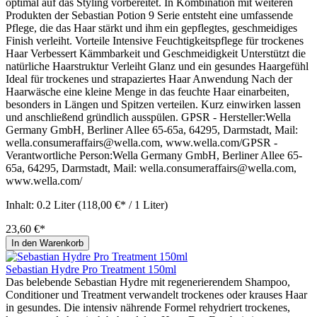
optimal auf das Styling vorbereitet. In Kombination mit weiteren
Produkten der Sebastian Potion 9 Serie entsteht eine umfassende
Pflege, die das Haar stärkt und ihm ein gepflegtes, geschmeidiges
Finish verleiht. Vorteile Intensive Feuchtigkeitspflege für trockenes
Haar Verbessert Kämmbarkeit und Geschmeidigkeit Unterstützt die
natürliche Haarstruktur Verleiht Glanz und ein gesundes Haargefühl
Ideal für trockenes und strapaziertes Haar Anwendung Nach der
Haarwäsche eine kleine Menge in das feuchte Haar einarbeiten,
besonders in Längen und Spitzen verteilen. Kurz einwirken lassen
und anschließend gründlich ausspülen. GPSR - Hersteller:Wella
Germany GmbH, Berliner Allee 65-65a, 64295, Darmstadt, Mail:
wella.consumeraffairs@wella.com, www.wella.com/GPSR -
Verantwortliche Person:Wella Germany GmbH, Berliner Allee 65-
65a, 64295, Darmstadt, Mail: wella.consumeraffairs@wella.com,
www.wella.com/
Inhalt:
0.2 Liter
(118,00 €* / 1 Liter)
23,60 €*
In den Warenkorb
Sebastian Hydre Pro Treatment 150ml
Das belebende Sebastian Hydre mit regenerierendem Shampoo,
Conditioner und Treatment verwandelt trockenes oder krauses Haar
in gesundes. Die intensiv nährende Formel rehydriert trockenes,