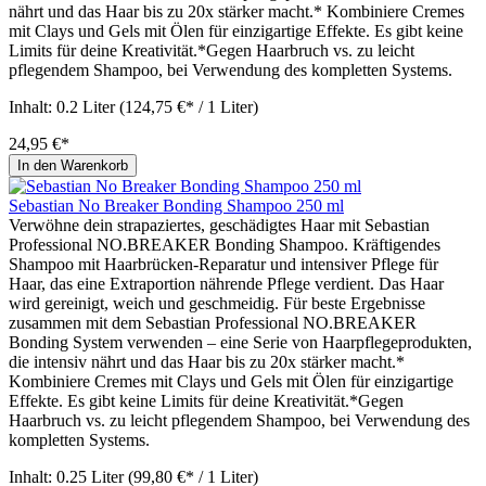
nährt und das Haar bis zu 20x stärker macht.* Kombiniere Cremes
mit Clays und Gels mit Ölen für einzigartige Effekte. Es gibt keine
Limits für deine Kreativität.*Gegen Haarbruch vs. zu leicht
pflegendem Shampoo, bei Verwendung des kompletten Systems.
Inhalt:
0.2 Liter
(124,75 €* / 1 Liter)
24,95 €*
In den Warenkorb
Sebastian No Breaker Bonding Shampoo 250 ml
Verwöhne dein strapaziertes, geschädigtes Haar mit Sebastian
Professional NO.BREAKER Bonding Shampoo. Kräftigendes
Shampoo mit Haarbrücken-Reparatur und intensiver Pflege für
Haar, das eine Extraportion nährende Pflege verdient. Das Haar
wird gereinigt, weich und geschmeidig. Für beste Ergebnisse
zusammen mit dem Sebastian Professional NO.BREAKER
Bonding System verwenden – eine Serie von Haarpflegeprodukten,
die intensiv nährt und das Haar bis zu 20x stärker macht.*
Kombiniere Cremes mit Clays und Gels mit Ölen für einzigartige
Effekte. Es gibt keine Limits für deine Kreativität.*Gegen
Haarbruch vs. zu leicht pflegendem Shampoo, bei Verwendung des
kompletten Systems.
Inhalt:
0.25 Liter
(99,80 €* / 1 Liter)