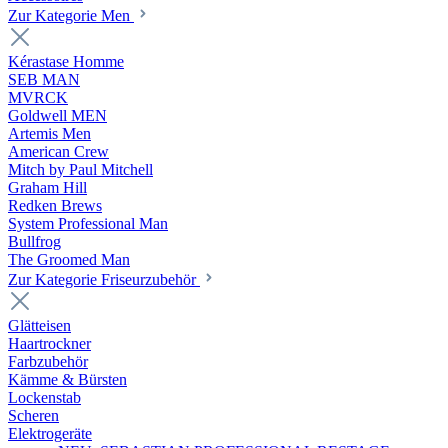
Zur Kategorie Men
Kérastase Homme
SEB MAN
MVRCK
Goldwell MEN
Artemis Men
American Crew
Mitch by Paul Mitchell
Graham Hill
Redken Brews
System Professional Man
Bullfrog
The Groomed Man
Zur Kategorie Friseurzubehör
Glätteisen
Haartrockner
Farbzubehör
Kämme & Bürsten
Lockenstab
Scheren
Elektrogeräte