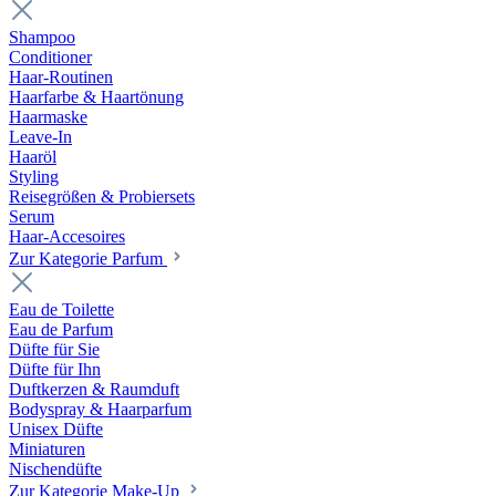
Shampoo
Conditioner
Haar-Routinen
Haarfarbe & Haartönung
Haarmaske
Leave-In
Haaröl
Styling
Reisegrößen & Probiersets
Serum
Haar-Accesoires
Zur Kategorie Parfum
Eau de Toilette
Eau de Parfum
Düfte für Sie
Düfte für Ihn
Duftkerzen & Raumduft
Bodyspray & Haarparfum
Unisex Düfte
Miniaturen
Nischendüfte
Zur Kategorie Make-Up