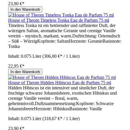
23,90 €*
In den Warenkorb
House of Theom Timeless Tonka Eau de Parfum 75 ml
Timeless Tonka ist ein betörender und raffinierter Duft, der
würzigen Safran, aromatische Geranie und cremige Vanille
vereint – mystisch, markant, warm.Duftrichtung: Orientalisch
– Süß – WürzigKopfnote: SafranHerznote: GeranieBasisnote:
Tonka
Inhalt:
0.075 Liter
(306,00 €* / 1 Liter)
22,95 €*
In den Warenkorb
House of Theom Hidden Hibiscus Eau de Parfum 75 ml
Hidden Hibiscus ist ein intensiver und sinnlicher Duft, der
fruchtige schwarze Johannisbeere, exotischen Hibiskus und
cremige Vanille vereint – floral, warm,
geheimnisvoll.Duftzuammensetzung:Kopfnote: Schwarze
JohannisbeereHerznote: HibiskusBasisnote: Vanille
Inhalt:
0.075 Liter
(318,67 €* / 1 Liter)
23,90 €*