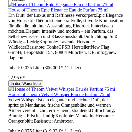
House of Theom Epic Elegance Eau de Parfum 75 ml
Ein Duft, der Luxus und Raffinesse verkörpert:Epic Elegance
von House of Thēom ist eine kraftvolle, stilvolle Komposition
für alle, die mit ihrer Ausstrahlung Eindruck hinterlassen
möchten.Elegant, intensiv und modern – ein Parfum, das
Selbstbewusstsein und Klasse ausstrahlt.Duftrichtung: Süß –
Würzig – LedrigKopfnote: LavendelHerznote:
WildlederBasisnote: TonkaGPSR Hersteller:New Flag
GmbH, Leopoldstr. 154, 80804 München, DE, info@new-
flag.com
Inhalt:
0.075 Liter
(306,00 €* / 1 Liter)
22,95 €*
In den Warenkorb
House of Theom Velvet Whisper Eau de Parfum 75 ml
Velvet Whisper ist ein eleganter und leichter Duft, der
spritzige Mandarine, frische Orangenblüte und warmen
Amber vereint – zart, erfrischend, strahlend.Duftrichtung:
Blumig – Frisch – PudrigKopfnote: MandarineHerznote:
OrangenblüteBasisnote: Ambroxan
Inhalt:
0.075 Liter
(319,33 €* / 1 Liter)