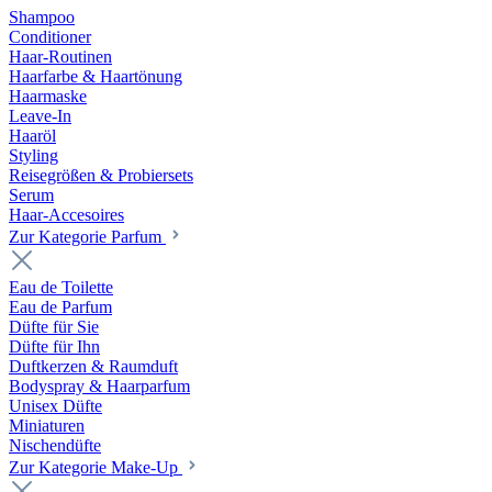
Shampoo
Conditioner
Haar-Routinen
Haarfarbe & Haartönung
Haarmaske
Leave-In
Haaröl
Styling
Reisegrößen & Probiersets
Serum
Haar-Accesoires
Zur Kategorie Parfum
Eau de Toilette
Eau de Parfum
Düfte für Sie
Düfte für Ihn
Duftkerzen & Raumduft
Bodyspray & Haarparfum
Unisex Düfte
Miniaturen
Nischendüfte
Zur Kategorie Make-Up