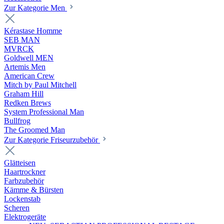
Zur Kategorie Men
Kérastase Homme
SEB MAN
MVRCK
Goldwell MEN
Artemis Men
American Crew
Mitch by Paul Mitchell
Graham Hill
Redken Brews
System Professional Man
Bullfrog
The Groomed Man
Zur Kategorie Friseurzubehör
Glätteisen
Haartrockner
Farbzubehör
Kämme & Bürsten
Lockenstab
Scheren
Elektrogeräte