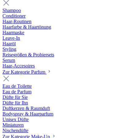
Shampoo
Conditioner
Haar-Routinen
Haarfarbe & Haartönung
Haarmaske
Leave-In
Haaröl
Styling
Reisegrößen & Probiersets
Serum
Haar-Accesoires
Zur Kategorie Parfum
Eau de Toilette
Eau de Parfum
Düfte für Sie
Düfte für Ihn
Duftkerzen & Raumduft
Bodyspray & Haarparfum
Unisex Düfte
Miniaturen
Nischendüfte
Zur Kategorie Make-Up