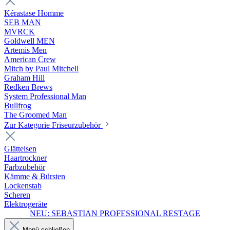
Kérastase Homme
SEB MAN
MVRCK
Goldwell MEN
Artemis Men
American Crew
Mitch by Paul Mitchell
Graham Hill
Redken Brews
System Professional Man
Bullfrog
The Groomed Man
Zur Kategorie Friseurzubehör
Glätteisen
Haartrockner
Farbzubehör
Kämme & Bürsten
Lockenstab
Scheren
Elektrogeräte
NEU: SEBASTIAN PROFESSIONAL RESTAGE
Menü schließen