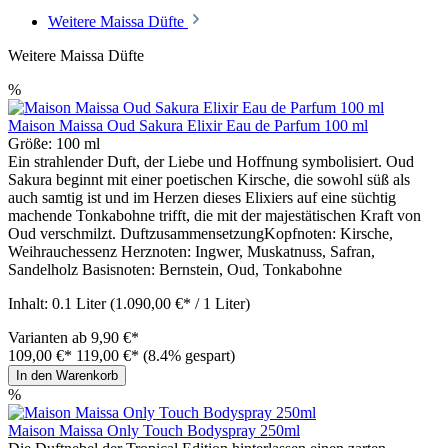
Weitere Maissa Düfte
Weitere Maissa Düfte
%
Maison Maissa Oud Sakura Elixir Eau de Parfum 100 ml
Größe:
100 ml
Ein strahlender Duft, der Liebe und Hoffnung symbolisiert. Oud
Sakura beginnt mit einer poetischen Kirsche, die sowohl süß als
auch samtig ist und im Herzen dieses Elixiers auf eine süchtig
machende Tonkabohne trifft, die mit der majestätischen Kraft von
Oud verschmilzt. DuftzusammensetzungKopfnoten: Kirsche,
Weihrauchessenz Herznoten: Ingwer, Muskatnuss, Safran,
Sandelholz Basisnoten: Bernstein, Oud, Tonkabohne
Inhalt:
0.1 Liter
(1.090,00 €* / 1 Liter)
Varianten ab
9,90 €*
109,00 €*
119,00 €*
(8.4% gespart)
In den Warenkorb
%
Maison Maissa Only Touch Bodyspray 250ml