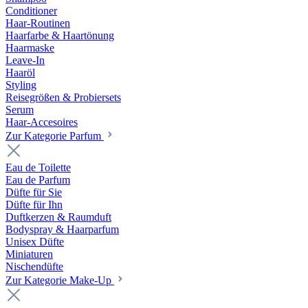
Conditioner
Haar-Routinen
Haarfarbe & Haartönung
Haarmaske
Leave-In
Haaröl
Styling
Reisegrößen & Probiersets
Serum
Haar-Accesoires
Zur Kategorie Parfum
Eau de Toilette
Eau de Parfum
Düfte für Sie
Düfte für Ihn
Duftkerzen & Raumduft
Bodyspray & Haarparfum
Unisex Düfte
Miniaturen
Nischendüfte
Zur Kategorie Make-Up