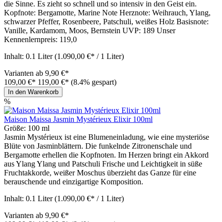
die Sinne. Es zieht so schnell und so intensiv in den Geist ein.
Kopfnote: Bergamotte, Marine Note Herznote: Weihrauch, Ylang,
schwarzer Pfeffer, Rosenbeere, Patschuli, weißes Holz Basisnote:
Vanille, Kardamom, Moos, Bernstein UVP: 189 Unser
Kennenlernpreis: 119,0
Inhalt:
0.1 Liter
(1.090,00 €* / 1 Liter)
Varianten ab
9,90 €*
109,00 €*
119,00 €*
(8.4% gespart)
In den Warenkorb
%
Maison Maissa Jasmin Mystérieux Elixir 100ml
Größe:
100 ml
Jasmin Mystérieux ist eine Blumeneinladung, wie eine mysteriöse
Blüte von Jasminblättern. Die funkelnde Zitronenschale und
Bergamotte erhellen die Kopfnoten. Im Herzen bringt ein Akkord
aus Ylang Ylang und Patschuli Frische und Leichtigkeit in süße
Fruchtakkorde, weißer Moschus überzieht das Ganze für eine
berauschende und einzigartige Komposition.
Inhalt:
0.1 Liter
(1.090,00 €* / 1 Liter)
Varianten ab
9,90 €*