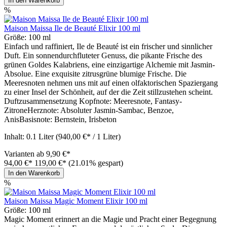
In den Warenkorb
%
Maison Maissa Ile de Beauté Elixir 100 ml
Größe:
100 ml
Einfach und raffiniert, Ile de Beauté ist ein frischer und sinnlicher
Duft. Ein sonnendurchfluteter Genuss, die pikante Frische des
grünen Goldes Kalabriens, eine einzigartige Alchemie mit Jasmin-
Absolue. Eine exquisite zitrusgrüne blumige Frische. Die
Meeresnoten nehmen uns mit auf einen olfaktorischen Spaziergang
zu einer Insel der Schönheit, auf der die Zeit stillzustehen scheint.
Duftzusammensetzung Kopfnote: Meeresnote, Fantasy-
ZitroneHerznote: Absoluter Jasmin-Sambac, Benzoe,
AnisBasisnote: Bernstein, Irisbeton
Inhalt:
0.1 Liter
(940,00 €* / 1 Liter)
Varianten ab
9,90 €*
94,00 €*
119,00 €*
(21.01% gespart)
In den Warenkorb
%
Maison Maissa Magic Moment Elixir 100 ml
Größe:
100 ml
Magic Moment erinnert an die Magie und Pracht einer Begegnung