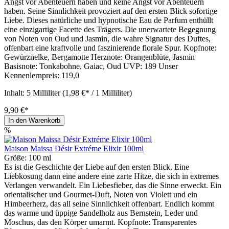
Angst vor Abenteuern haben und keine Angst vor Abenteuern
haben. Seine Sinnlichkeit provoziert auf den ersten Blick sofortige
Liebe. Dieses natürliche und hypnotische Eau de Parfum enthüllt
eine einzigartige Facette des Trägers. Die unerwartete Begegnung
von Noten von Oud und Jasmin, die wahre Signatur des Duftes,
offenbart eine kraftvolle und faszinierende florale Spur. Kopfnote:
Gewürznelke, Bergamotte Herznote: Orangenblüte, Jasmin
Basisnote: Tonkabohne, Gaiac, Oud UVP: 189 Unser
Kennenlernpreis: 119,0
Inhalt:
5 Milliliter
(1,98 €* / 1 Milliliter)
9,90 €*
In den Warenkorb
%
Maison Maissa Désir Extréme Elixir 100ml
Größe:
100 ml
Es ist die Geschichte der Liebe auf den ersten Blick. Eine
Liebkosung dann eine andere eine zarte Hitze, die sich in extremes
Verlangen verwandelt. Ein Liebesfieber, das die Sinne erweckt. Ein
orientalischer und Gourmet-Duft, Noten von Violett und ein
Himbeerherz, das all seine Sinnlichkeit offenbart. Endlich kommt
das warme und üppige Sandelholz aus Bernstein, Leder und
Moschus, das den Körper umarmt. Kopfnote: Transparentes