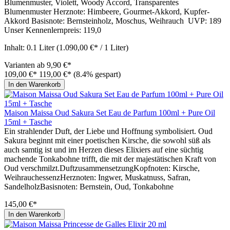
Blumenmuster, Violett, Woody Accord, Transparentes
Blumenmuster Herznote: Himbeere, Gourmet-Akkord, Kupfer-
Akkord Basisnote: Bernsteinholz, Moschus, Weihrauch UVP: 189
Unser Kennenlernpreis: 119,0
Inhalt:
0.1 Liter
(1.090,00 €* / 1 Liter)
Varianten ab
9,90 €*
109,00 €*
119,00 €*
(8.4% gespart)
In den Warenkorb
Maison Maissa Oud Sakura Set Eau de Parfum 100ml + Pure Oil
15ml + Tasche
Ein strahlender Duft, der Liebe und Hoffnung symbolisiert. Oud
Sakura beginnt mit einer poetischen Kirsche, die sowohl süß als
auch samtig ist und im Herzen dieses Elixiers auf eine süchtig
machende Tonkabohne trifft, die mit der majestätischen Kraft von
Oud verschmilzt.DuftzusammensetzungKopfnoten: Kirsche,
WeihrauchessenzHerznoten: Ingwer, Muskatnuss, Safran,
SandelholzBasisnoten: Bernstein, Oud, Tonkabohne
145,00 €*
In den Warenkorb