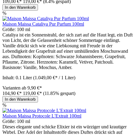
109,00 €*
119,00 €*
(8.4% gespart)
In den Warenkorb
%
Maison Maissa Cataliya Pur Parfum 100ml
Größe:
100 ml
Cataliya ist ein Sonnenstrahl, der sich zart auf die Haut legt, ein Duft
von Licht, der die Gelassenheit schöner Sommertage einfängt.
Vanille drückt sich wie eine Liebkosung mit Freude in der
Lebendigkeit der Grapefruit auf einer umhüllenden Moschuswand
aus. Duftnoten: Kopfnoten: Schwarze Johannisbeere, Grapefruit,
Pflaume, Zitrone. Herznoten: Karamell, Vetiver, Patchouli.
Basisnote: Vanille, Moschus, Amber.
Inhalt:
0.1 Liter
(1.049,00 €* / 1 Liter)
Varianten ab
9,90 €*
104,90 €*
119,00 €*
(11.85% gespart)
In den Warenkorb
%
Maison Maissa Protocole L'Extrait 100ml
Größe:
100 ml
Dieses elegante und schicke Elixier ist ein würziger und krautiger
Wirbel. Der Adel der Inhaltsstoffe dieses Duftes drückt sich auf