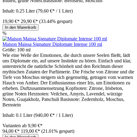
Blüten, grüne Noten.Basisnote: Bernstein, Moschus
Inhalt:
0.25 Liter
(79,60 €* / 1 Liter)
19,90 €*
29,90 €*
(33.44% gespart)
In den Warenkorb
%
Maison Maissa Signature Diplomate Intense 100 ml
Größe:
100 ml
Wie eine Welle der Emotionen, die durch unsere Seelen fließt, lädt
uns Diplomate ein, auf unsere Instinkte zu hören. Einfach und klar,
unterstreicht die natürliche Schönheit und den Reichtum dieser
mythischen Zutaten der Parfümerie. Die Frische von Zitrone und die
Tiefe von Moschus steigern sich gegenseitig, getragen vom warmen
Hauch von Amber. Der Enthusiasmus einer Iris, um Emotionen zu
erheben. Duftzusammensetzung Kopfnoten: Zitrone, Irisbeton,
grüne Noten Herznoten: Veilchen, Amyris, Lavendel, würzige
Noten, Guajakholz, Patschuli Basisnote: Zedernholz, Moschus,
Bernstein
Inhalt:
0.1 Liter
(940,00 €* / 1 Liter)
Varianten ab
9,90 €*
94,00 €*
119,00 €*
(21.01% gespart)