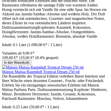
zwischen westlichen Essenzen und der östlichen Seele. Die
Basisnoten offenbaren die samtige Fülle von warmem Amber.
Honig vermischt sich mit Vanille für eine süße Spur. Im Herzen ein
Akkord aus Jasmin-Sambac-Absolue und weißem Holz. Der Duft
öffnet sich mit orientalischen, Gourmet- und magnetischen Noten,
dieses Elixier ist von orientalischen Ländern inspiriert.
DuftzusammensetzungKopfnoten: Karamell, Kokosnuss,
HonigHerznoten: Jasmin-Sambac-Absolue, Orangenblüten-
Absolue, weißes HolzBasisnoten: Bernstein, absolute Vanille
Inhalt:
0.1 Liter
(1.090,00 €* / 1 Liter)
Varianten ab
9,90 €*
109,00 €*
119,00 €*
(8.4% gespart)
In den Warenkorb
Maison Maissa Raumduft Tropical Dream 250 ml
Die Raumdüfte der Tropical Edition verleihen Ihrem Interieur und
Ihrer Wäsche einen dezenten Gourmet-, Frucht- oder Frischeduft.
Erleben Sie ein einzigartiges sensorisches Erlebnis mit Maison
Maïssa Parfums Paris. Duftzusammensetzung Kopfnote: Himbeere,
Minze, Brombeere Herznoten: Jasmin, Geranie, Kokosnuss,
Patchouli Basisnoten: Moschus, Vetiver, Johannisbeere
Inhalt:
0.25 Liter
(59,80 €* / 1 Liter)