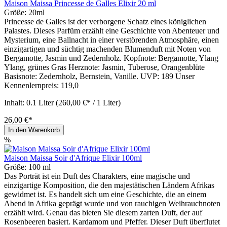
Maison Maissa Princesse de Galles Elixir 20 ml
Größe:
20ml
Princesse de Galles ist der verborgene Schatz eines königlichen
Palastes. Dieses Parfüm erzählt eine Geschichte von Abenteuer und
Mysterium, eine Ballnacht in einer verstörenden Atmosphäre, einen
einzigartigen und süchtig machenden Blumenduft mit Noten von
Bergamotte, Jasmin und Zedernholz. Kopfnote: Bergamotte, Ylang
Ylang, grünes Gras Herznote: Jasmin, Tuberose, Orangenblüte
Basisnote: Zedernholz, Bernstein, Vanille. UVP: 189 Unser
Kennenlernpreis: 119,0
Inhalt:
0.1 Liter
(260,00 €* / 1 Liter)
26,00 €*
In den Warenkorb
%
Maison Maissa Soir d'Afrique Elixir 100ml
Größe:
100 ml
Das Porträt ist ein Duft des Charakters, eine magische und
einzigartige Komposition, die den majestätischen Ländern Afrikas
gewidmet ist. Es handelt sich um eine Geschichte, die an einem
Abend in Afrika geprägt wurde und von rauchigen Weihrauchnoten
erzählt wird. Genau das bieten Sie diesem zarten Duft, der auf
Rosenbeeren basiert. Kardamom und Pfeffer. Dieser Duft überflutet